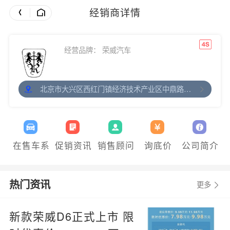
经销商详情
经营品牌： 荣威汽车
北京市大兴区西红门镇经济技术产业区中鼎路16号
在售车系
促销资讯
销售顾问
询底价
公司简介
热门资讯
更多
新款荣威D6正式上市 限