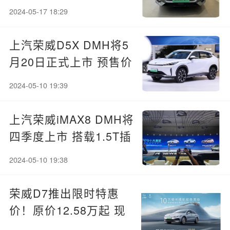
2024-05-17 18:29
上汽荣威D5X DMH将5
月20日正式上市 预售价
11.98-14.68万
2024-05-10 19:39
上汽荣威iMAX8 DMH将
四季度上市 搭载1.5T插
混
2024-05-10 19:38
荣威D7推出限时特惠
价！原价12.58万起 现
10.98万元起