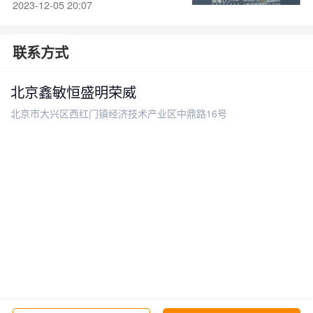
2023-12-05 20:07
联系方式
北京鑫敏恒盛明荣威
北京市大兴区西红门镇经济技术产业区中鼎路16号