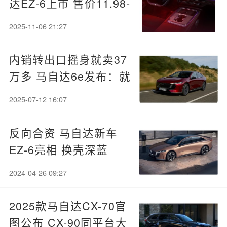
达EZ-6上市 售价11.98-
16.28万
2025-11-06 21:27
内销转出口摇身就卖37
万多 马自达6e发布：就
是国内EZ-6
2025-07-12 16:07
反向合资 马自达新车
EZ-6亮相 换壳深蓝
SL03 颜值依旧顶
2024-04-26 09:27
2025款马自达CX-70官
图公布 CX-90同平台大