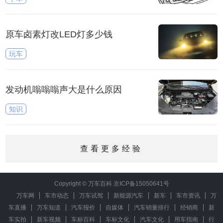
原车卤素灯改LED灯多少钱
玩车
发动机嗡嗡嗡声大是什么原因
知识
查看更多经验
Copyright © 万车百科
京ICP备15050641号
万车网
车市动态
万车试驾
新能源汽车
新车
车市资讯
万
车直播
万车知道
汽车报价
自媒体
汽车销量排行
经销商
新
车实拍
新车视频
车标百科
车标文化
汽车文化
用车指南
行