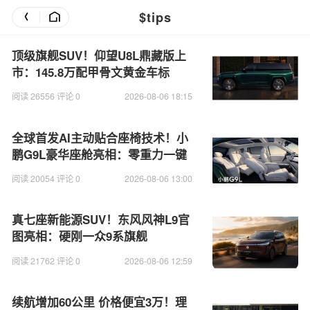
$tips
顶级旗舰SUV！仰望U8L鼎藏版上
市：145.8万配甲骨文黄金车标
阅读 26556 评论 0
2026-08-06 18:15
全球首发AI主动贴合座椅技术！小
鹏G9L豪华座舱亮相：零重力一键
成床
阅读 20054 评论 0
2026-08-06 13:00
真七座新能源SUV！东风风神L9官
图亮相：硬刚一众9系旗舰
阅读 21762 评论 0
2026-08-06 12:59
续航增加60公里 价格便宜3万！理