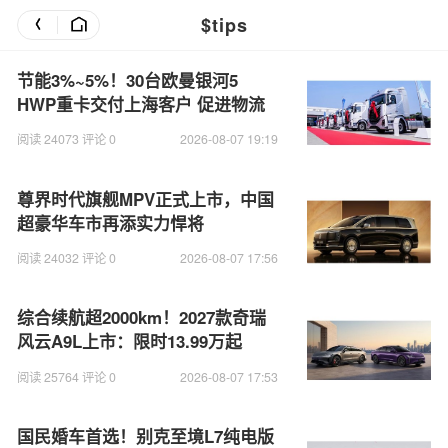
$tips
节能3%~5%！30台欧曼银河5
HWP重卡交付上海客户 促进物流
运输升级
阅读 24073 评论 0
2026-08-07 19:19
尊界时代旗舰MPV正式上市，中国
超豪华车市再添实力悍将
阅读 24032 评论 0
2026-08-07 17:56
综合续航超2000km！2027款奇瑞
风云A9L上市：限时13.99万起
阅读 25764 评论 0
2026-08-07 17:53
国民婚车首选！别克至境L7纯电版