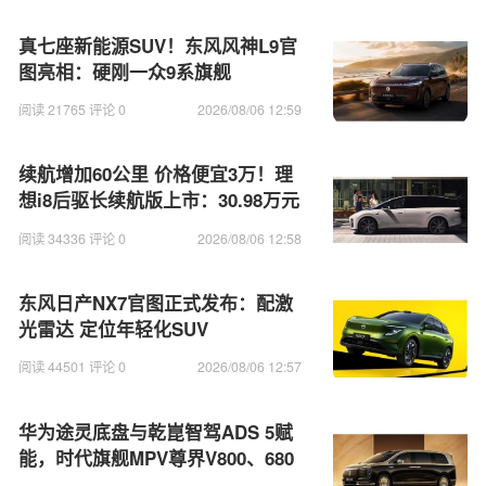
真七座新能源SUV！东风风神L9官
图亮相：硬刚一众9系旗舰
阅读 21765 评论 0
2026/08/06 12:59
续航增加60公里 价格便宜3万！理
想i8后驱长续航版上市：30.98万元
阅读 34336 评论 0
2026/08/06 12:58
东风日产NX7官图正式发布：配激
光雷达 定位年轻化SUV
阅读 44501 评论 0
2026/08/06 12:57
华为途灵底盘与乾崑智驾ADS 5赋
能，时代旗舰MPV尊界V800、680
上市