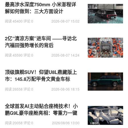
最高涉水深度750mm 小米澎程详
解如何做到：三大方面设计
阅读 45400 评论 0
2026-08-07 15:02
2亿“清凉方案”进车间 ——寻访北
汽福田强势增长的背后
阅读 45590 评论 0
2026-08-07 14:24
顶级旗舰SUV！仰望U8L鼎藏版上
市：145.8万配甲骨文黄金车标
阅读 26558 评论 0
2026-08-06 18:15
全球首发AI主动贴合座椅技术！小
鹏G9L豪华座舱亮相：零重力一键
成床
阅读 20058 评论 0
2026/08/06 13:00