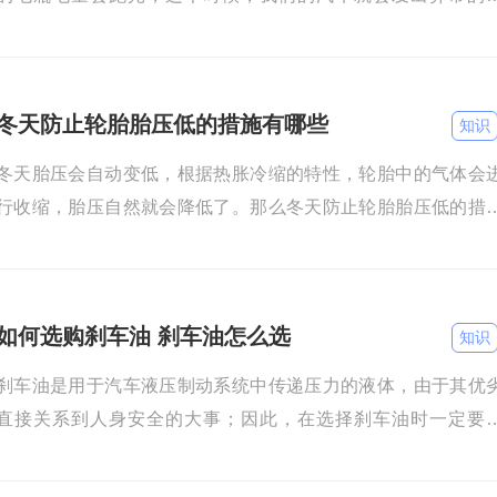
状，来提示我们电池的电量不足了。那么汽车电瓶电量不足怎
办？
冬天防止轮胎胎压低的措施有哪些
知识
冬天胎压会自动变低，根据热胀冷缩的特性，轮胎中的气体会
行收缩，胎压自然就会降低了。那么冬天防止轮胎胎压低的措
有哪些？ 定期做胎压检测，发现胎压不足的时候及时补充气体
如
如何选购刹车油 刹车油怎么选
知识
刹车油是用于汽车液压制动系统中传递压力的液体，由于其优
直接关系到人身安全的大事；因此，在选择刹车油时一定要
细，挑出优质的刹车油产品。那么问题来了，如何选购刹车
呢？ 刹