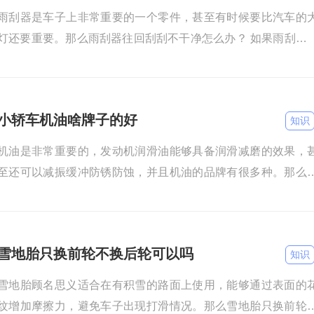
雨刮器是车子上非常重要的一个零件，甚至有时候要比汽车的
灯还要重要。那么雨刮器往回刮刮不干净怎么办？ 如果雨刮器
回刮刮不干净，很可能是挡风玻璃和雨刮片之间有异物，这种
小轿车机油啥牌子的好
知识
机油是非常重要的，发动机润滑油能够具备润滑减磨的效果，
至还可以减振缓冲防锈防蚀，并且机油的品牌有很多种。那么
轿车机油啥牌子的好呢？ 小轿车机油品牌比较好的有：嘉实多、
雪地胎只换前轮不换后轮可以吗
知识
雪地胎顾名思义适合在有积雪的路面上使用，能够通过表面的
纹增加摩擦力，避免车子出现打滑情况。那么雪地胎只换前轮