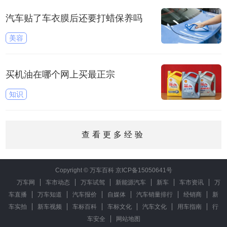
汽车贴了车衣膜后还要打蜡保养吗
美容
买机油在哪个网上买最正宗
知识
查看更多经验
Copyright © 万车百科
京ICP备15050641号
万车网
车市动态
万车试驾
新能源汽车
新车
车市资讯
万
车直播
万车知道
汽车报价
自媒体
汽车销量排行
经销商
新
车实拍
新车视频
车标百科
车标文化
汽车文化
用车指南
行
车安全
网站地图