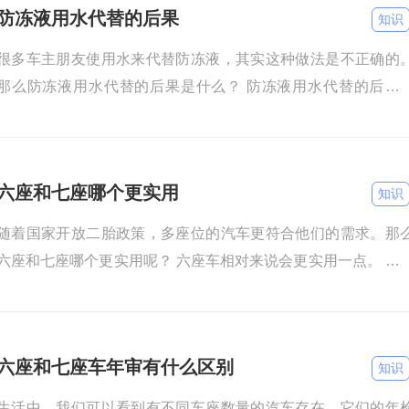
防冻液用水代替的后果
知识
很多车主朋友使用水来代替防冻液，其实这种做法是不正确的
那么防冻液用水代替的后果是什么？ 防冻液用水代替的后果
下： 腐蚀零件，加重磨损。 堵塞水道，影响发动机正常工作
燃
六座和七座哪个更实用
知识
随着国家开放二胎政策，多座位的汽车更符合他们的需求。那
六座和七座哪个更实用呢？ 六座车相对来说会更实用一点。 因
六座车的布局通常是2+2+2，而七座车则更常见的是2+2+3或
六座和七座车年审有什么区别
知识
生活中，我们可以看到有不同车座数量的汽车存在，它们的年