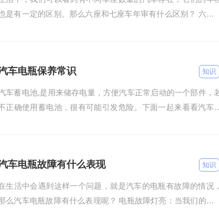
也是有一定的区别。那么六座和七座车年审有什么区别？ 六座
七座车年审没有区别，不管是年检的费用还是流程都是一样的
汽车电瓶保养常识
知识
汽车蓄电池,是用来储存电量，方便汽车正常启动的一个部件，
不正确使用蓄电池，很有可能引发危险。下面一起来看看汽车
瓶保养常识吧。 车辆长时间停放会导致电瓶的电量慢慢流失
汽车电瓶故障有什么表现
知识
在生活中会遇到这样一个问题，就是汽车的电瓶有故障的情况
那么汽车电瓶故障有什么表现呢？ 电瓶故障灯亮：当我们的电
损坏之后，我们仪表盘上就会亮起故障灯来提示我们。 大灯闪烁