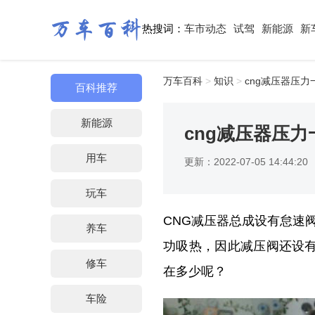
热搜词：
车市动态
试驾
新能源
新
万车百科
>
知识
>
cng减压器压
百科推荐
新能源
cng减压器压
用车
更新：2022-07-05 14:44:20
玩车
CNG减压器总成设有怠速
养车
功吸热，因此减压阀还设有
修车
在多少呢？
车险