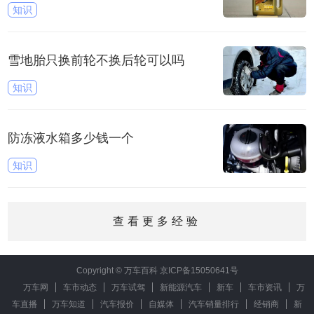
知识
雪地胎只换前轮不换后轮可以吗
知识
防冻液水箱多少钱一个
知识
查看更多经验
Copyright © 万车百科
京ICP备15050641号
万车网
车市动态
万车试驾
新能源汽车
新车
车市资讯
万
车直播
万车知道
汽车报价
自媒体
汽车销量排行
经销商
新