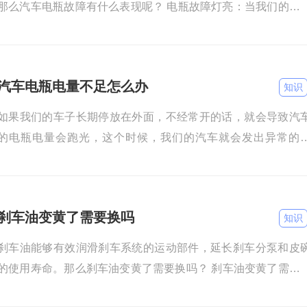
那么汽车电瓶故障有什么表现呢？ 电瓶故障灯亮：当我们的电
损坏之后，我们仪表盘上就会亮起故障灯来提示我们。 大灯闪烁
汽车电瓶电量不足怎么办
知识
如果我们的车子长期停放在外面，不经常开的话，就会导致汽
的电瓶电量会跑光，这个时候，我们的汽车就会发出异常的
状，来提示我们电池的电量不足了。那么汽车电瓶电量不足怎
办？
刹车油变黄了需要换吗
知识
刹车油能够有效润滑刹车系统的运动部件，延长刹车分泵和皮
的使用寿命。那么刹车油变黄了需要换吗？ 刹车油变黄了需要
时更换。正常情况下，刹车油颜色应该是淡黄色并且透明的，