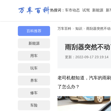
热搜词：
车市动态
试驾
新能源
新
万车百科
>
知识
>
雨刮器突然不动
百科推荐
新能源
雨刮器突然不动
用车
更新：2022-09-17 23:19:14
玩车
老司机都知道，汽车的雨
养车
了怎么办？
修车
车险