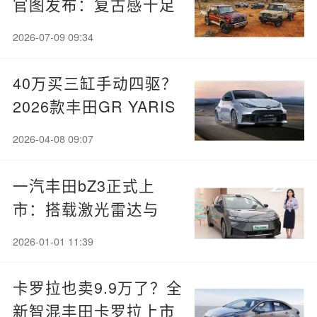
官图发布：复古感十足
回到上世纪
2026-07-09 09:34
40万买三缸手动四驱？
2026款丰田GR YARIS
上市：贵了3000元值不
2026-04-08 09:07
值？
一汽丰田bZ3正式上
市：搭载激光雷达与
Momenta 5.0辅助驾
2026-01-01 11:39
驶，9.38万元起
卡罗拉也卖9.9万了？全
新智混丰田卡罗拉上市