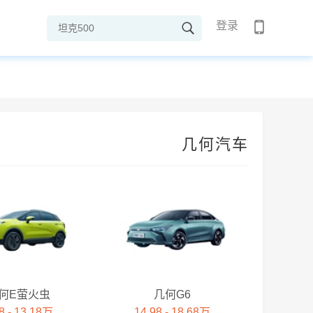
登录
几何汽车
何E萤火虫
几何G6
8 - 13.18万
14.98 - 18.68万