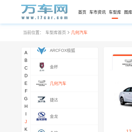
捷豹
首页
车市资讯
车型库
图库
Polestar极星
当前位置：
车型库首页
几何汽车
极氪
ARCFOX极狐
A
B
金杯
C
D
E
几何汽车
F
G
捷达
H
I
金龙
J
K
12