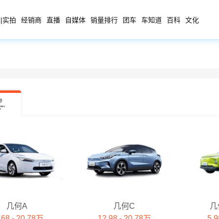
|实拍
经销商
直播
自媒体
销量排行
团车
车知道
百科
文化
几何A
几何C
几
.68 - 20.78万
12.98 - 20.78万
5.9