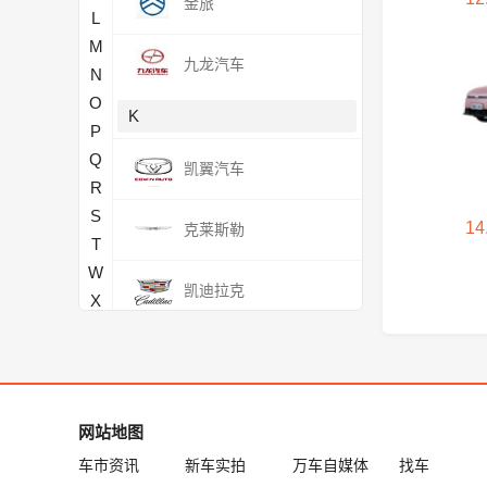
金旅
L
M
九龙汽车
N
O
K
P
Q
凯翼汽车
R
S
14
克莱斯勒
T
W
凯迪拉克
X
Y
开瑞
Z
开沃
网站地图
L
车市资讯
新车实拍
万车自媒体
找车