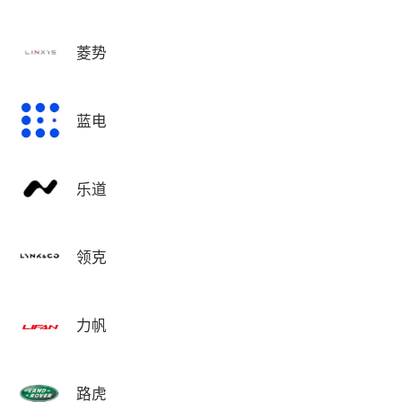
菱势
蓝电
乐道
领克
力帆
路虎