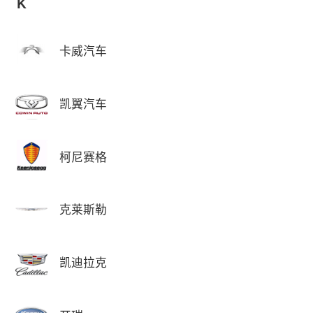
K
卡威汽车
凯翼汽车
柯尼赛格
克莱斯勒
凯迪拉克