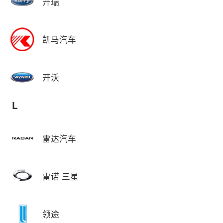
开瑞
凯马汽车
开沃
L
雷达汽车
雷诺 三星
领途