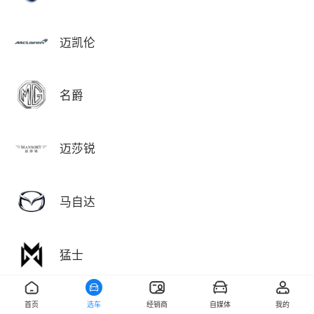
迈凯伦
名爵
迈莎锐
马自达
猛士
首页
选车
经销商
自媒体
我的
敏安