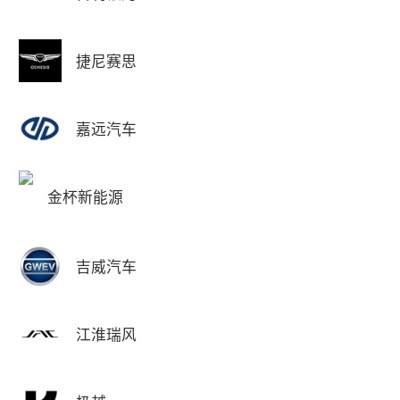
捷尼赛思
嘉远汽车
金杯新能源
吉威汽车
江淮瑞风