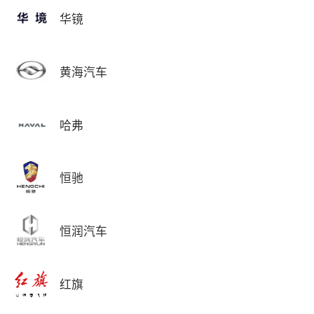
华镜
黄海汽车
哈弗
恒驰
恒润汽车
红旗