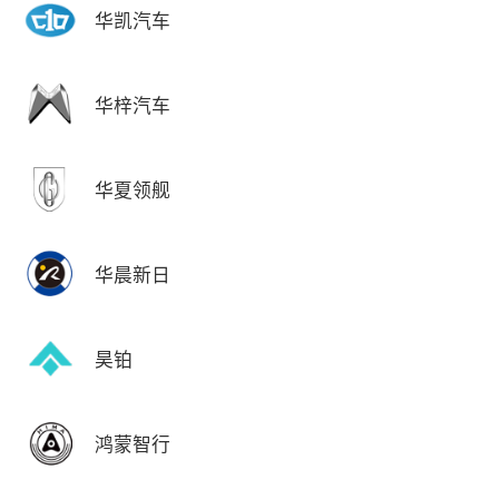
华凯汽车
华梓汽车
华夏领舰
华晨新日
昊铂
鸿蒙智行