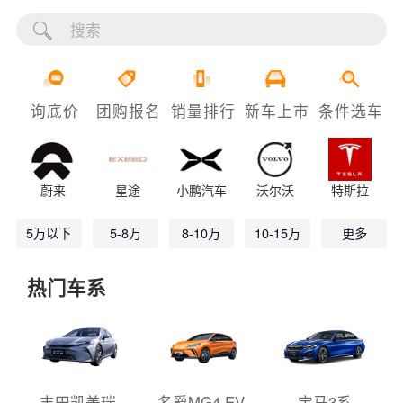
询底价
团购报名
销量排行
新车上市
条件选车
蔚来
星途
小鹏汽车
沃尔沃
特斯拉
5万以下
5-8万
8-10万
10-15万
更多
热门车系
丰田凯美瑞
名爵MG4 EV
宝马3系