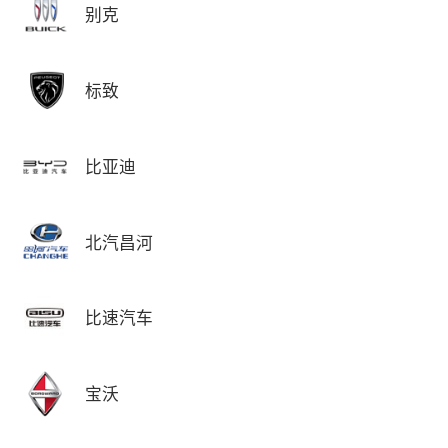
别克
标致
比亚迪
北汽昌河
比速汽车
宝沃