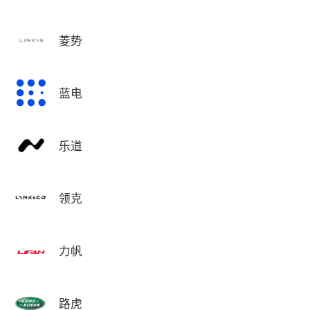
菱势
蓝电
乐道
领克
力帆
路虎