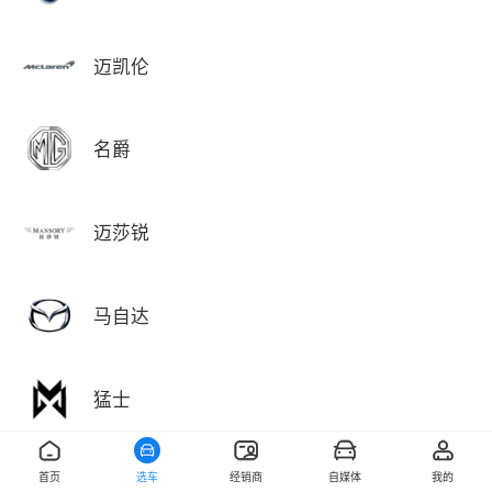
迈凯伦
名爵
迈莎锐
马自达
猛士
首页
选车
经销商
自媒体
我的
敏安