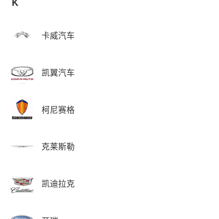
K
卡威汽车
凯翼汽车
柯尼赛格
克莱斯勒
凯迪拉克