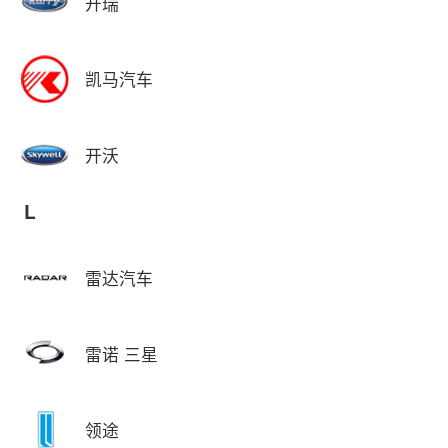
开瑞
凯马汽车
开沃
L
雷达汽车
雷诺 三星
领途