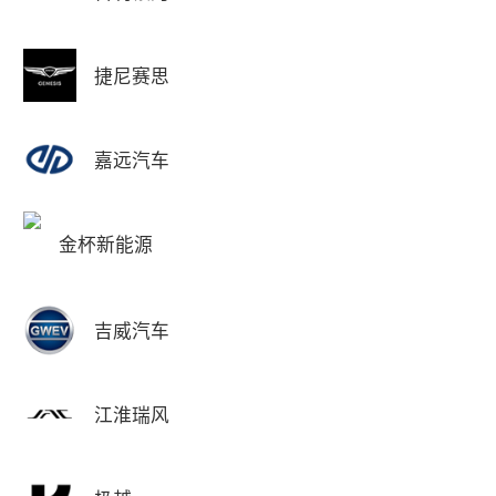
捷尼赛思
嘉远汽车
金杯新能源
吉威汽车
江淮瑞风