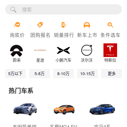
询底价
团购报名
销量排行
新车上市
条件选车
蔚来
星途
小鹏汽车
沃尔沃
特斯拉
5万以下
5-8万
8-10万
10-15万
更多
热门车系
丰田凯美瑞
名爵MG4 EV
宝马3系