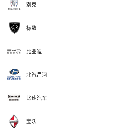
别克
标致
比亚迪
北汽昌河
比速汽车
宝沃