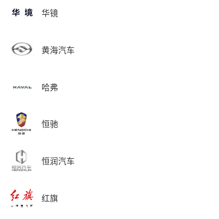
华镜
黄海汽车
哈弗
恒驰
恒润汽车
红旗