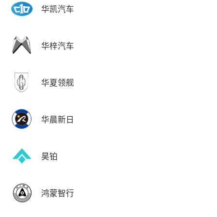
华凯汽车
华梓汽车
华夏领舰
华晨新日
昊铂
鸿蒙智行