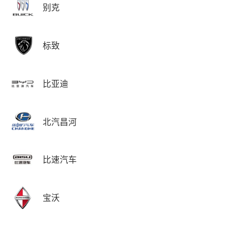
别克
标致
比亚迪
北汽昌河
比速汽车
宝沃