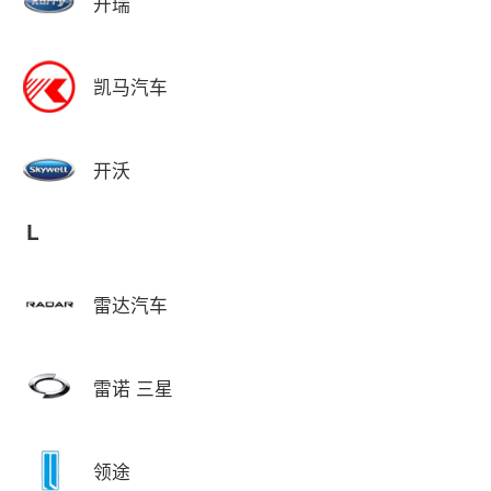
开瑞
凯马汽车
开沃
L
雷达汽车
雷诺 三星
领途