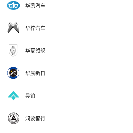
华凯汽车
华梓汽车
华夏领舰
华晨新日
昊铂
鸿蒙智行