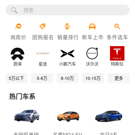
询底价
团购报名
销量排行
新车上市
条件选车
蔚来
星途
小鹏汽车
沃尔沃
特斯拉
5万以下
5-8万
8-10万
10-15万
更多
热门车系
丰田凯美瑞
名爵MG4 EV
宝马3系