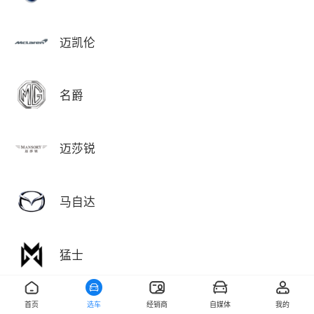
迈凯伦
名爵
迈莎锐
马自达
猛士
首页
选车
经销商
自媒体
我的
敏安