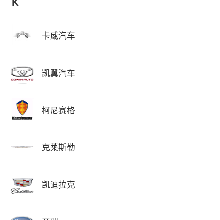
K
卡威汽车
凯翼汽车
柯尼赛格
克莱斯勒
凯迪拉克