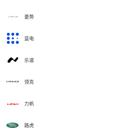
菱势
蓝电
乐道
领克
力帆
路虎