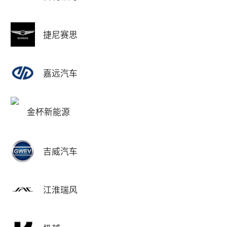
捷尼赛思
嘉远汽车
金杯新能源
吉威汽车
江淮瑞风