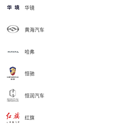
华镜
黄海汽车
哈弗
恒驰
恒润汽车
红旗