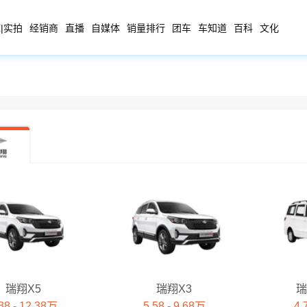
|实拍
经销商
直播
自媒体
销量排行
团车
车知道
百科
文化
瑞翔X5
瑞翔X3
瑞
38 - 12.38万
5.58 - 9.68万
4.