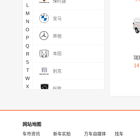
保时捷
L
M
宝马
N
O
奔驰
P
Q
本田
R
瑞
S
14
T
别克
W
X
标致
Y
Z
比亚迪
北汽昌河
网站地图
车市资讯
新车实拍
万车自媒体
找车