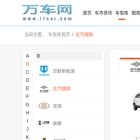
爱驰汽车
首页
车市资讯
车型库
图库
阿斯顿·马丁
当前位置：
车型库首页
北汽瑞翔
阿维塔
A
B
B
百智新能源
C
D
E
北汽瑞翔
F
G
宝骐
H
I
奔腾
J
K
7.