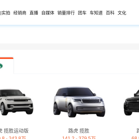
|实拍
经销商
直播
自媒体
销量排行
团车
车知道
百科
文化
虎 揽胜运动版
路虎 揽胜
.8 - 243.8万
141.2 - 379.5万
68.