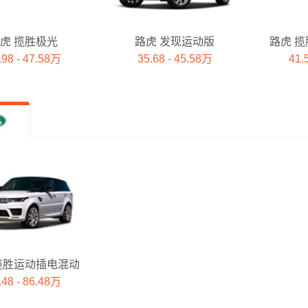
虎 揽胜极光
路虎 发现运动版
路虎 
.98 - 47.58万
35.68 - 45.58万
41.
揽胜运动插电混动
.48 - 86.48万