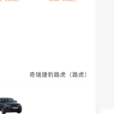
奇瑞捷豹路虎（路虎）