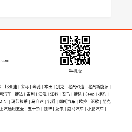
.com
手机版
车
|
比亚迪
|
宝马
|
奔驰
|
本田
|
别克
|
北汽幻速
|
北汽新能源
|
何汽车
|
捷达
|
吉利
|
江淮
|
江铃
|
君马
|
捷途
|
Jeep
|
捷豹
|
MINI
|
玛莎拉蒂
|
马自达
|
名爵
|
哪吒汽车
|
欧拉
|
讴歌
|
朋克
上汽通用五菱
|
五十铃
|
魏牌
|
蔚来
|
威马汽车
|
小鹏汽车
|