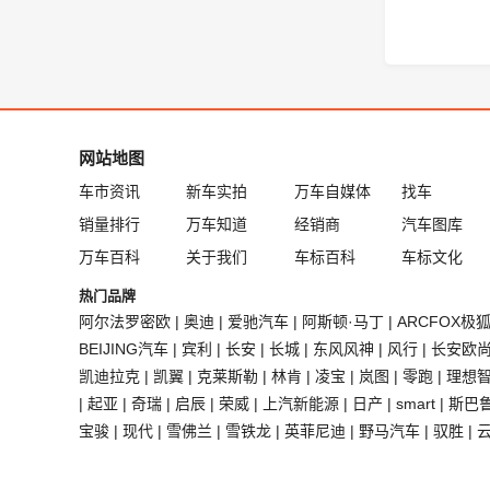
迈莎锐
马自达
网站地图
猛士
车市资讯
新车实拍
万车自媒体
找车
销量排行
万车知道
经销商
汽车图库
敏安
万车百科
关于我们
车标百科
车标文化
摩登汽车
热门品牌
阿尔法罗密欧
|
奥迪
|
爱驰汽车
|
阿斯顿·马丁
|
ARCFOX极
N
BEIJING汽车
|
宾利
|
长安
|
长城
|
东风风神
|
风行
|
长安欧
凯迪拉克
|
凯翼
|
克莱斯勒
|
林肯
|
凌宝
|
岚图
|
零跑
|
理想
纳智捷
|
起亚
|
奇瑞
|
启辰
|
荣威
|
上汽新能源
|
日产
|
smart
|
斯巴
宝骏
|
现代
|
雪佛兰
|
雪铁龙
|
英菲尼迪
|
野马汽车
|
驭胜
|
哪吒汽车