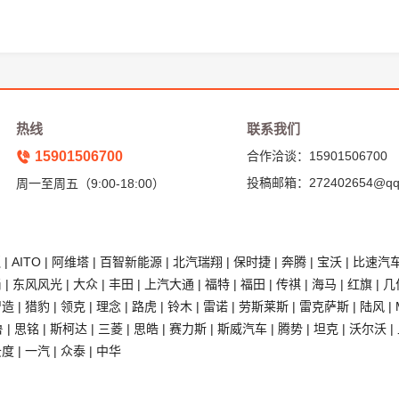
热线
联系我们
15901506700
合作洽谈：15901506700
投稿邮箱：272402654@qq
周一至周五（9:00-18:00）
狐
|
AITO
|
阿维塔
|
百智新能源
|
北汽瑞翔
|
保时捷
|
奔腾
|
宝沃
|
比速汽
尚
|
东风风光
|
大众
|
丰田
|
上汽大通
|
福特
|
福田
|
传祺
|
海马
|
红旗
|
几
智造
|
猎豹
|
领克
|
理念
|
路虎
|
铃木
|
雷诺
|
劳斯莱斯
|
雷克萨斯
|
陆风
|
鲁
|
思铭
|
斯柯达
|
三菱
|
思皓
|
赛力斯
|
斯威汽车
|
腾势
|
坦克
|
沃尔沃
|
云度
|
一汽
|
众泰
|
中华