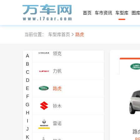
菱势
首页
车市资讯
车型库
图库
蓝电
当前位置：
车型库首页
路虎
乐道
领克
A
B
力帆
C
D
E
路虎
F
G
铃木
H
I
雷诺
J
路
K
89