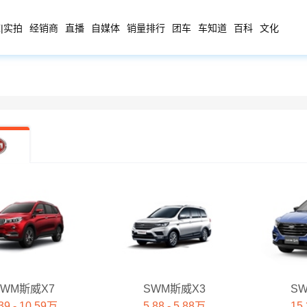
|实拍
经销商
直播
自媒体
销量排行
团车
车知道
百科
文化
SWM斯威X7
SWM斯威X3
S
39 - 10.59万
5.88 - 5.88万
15.