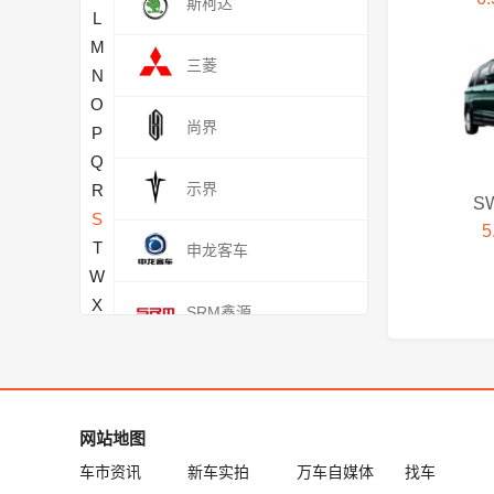
斯柯达
L
M
三菱
N
O
尚界
P
Q
示界
R
S
S
5
T
申龙客车
W
X
SRM鑫源
Y
Z
深蓝汽车
T
网站地图
车市资讯
新车实拍
万车自媒体
找车
坦克