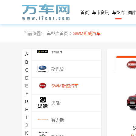
瑞驰新能源
首页
车市资讯
车型库
图库
荣威汽车
当前位置：
车型库首页
SWM斯威汽车
S
smart
A
B
斯巴鲁
C
D
E
SWM斯威汽车
F
G
思皓
H
I
赛力斯
J
K
6.