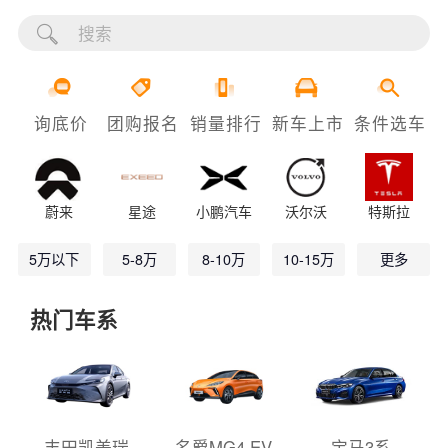
询底价
团购报名
销量排行
新车上市
条件选车
蔚来
星途
小鹏汽车
沃尔沃
特斯拉
5万以下
5-8万
8-10万
10-15万
更多
热门车系
丰田凯美瑞
名爵MG4 EV
宝马3系