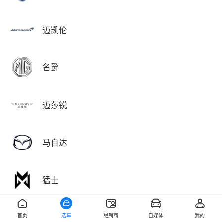
迈凯伦
名爵
迈莎锐
马自达
猛士
首页
选车
经销商
自媒体
我的
敏安