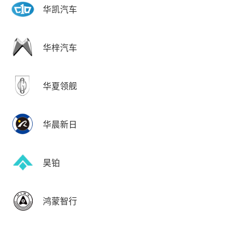
华凯汽车
华梓汽车
华夏领舰
华晨新日
昊铂
鸿蒙智行