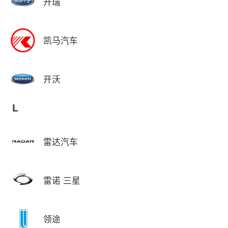
开瑞
凯马汽车
开沃
L
雷达汽车
雷诺 三星
领途