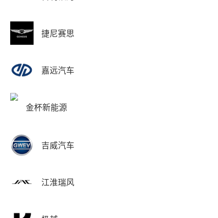
捷尼赛思
嘉远汽车
金杯新能源
吉威汽车
江淮瑞风