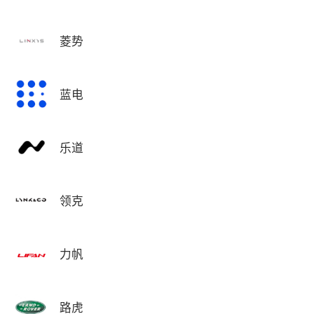
菱势
蓝电
乐道
领克
力帆
路虎