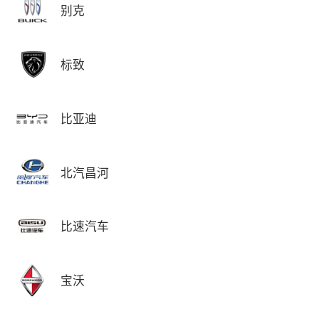
别克
标致
比亚迪
北汽昌河
比速汽车
宝沃