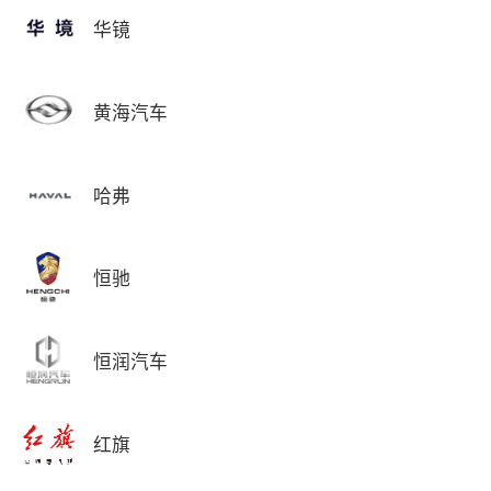
华镜
黄海汽车
哈弗
恒驰
恒润汽车
红旗