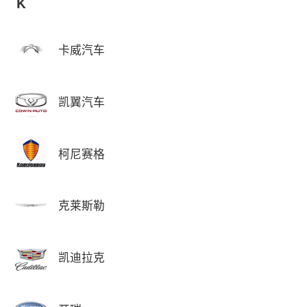
K
卡威汽车
凯翼汽车
柯尼赛格
克莱斯勒
凯迪拉克