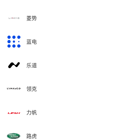
菱势
蓝电
乐道
领克
力帆
路虎