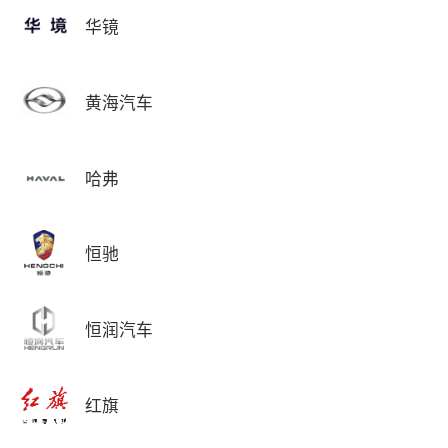
华镜
黄海汽车
哈弗
恒驰
恒润汽车
红旗