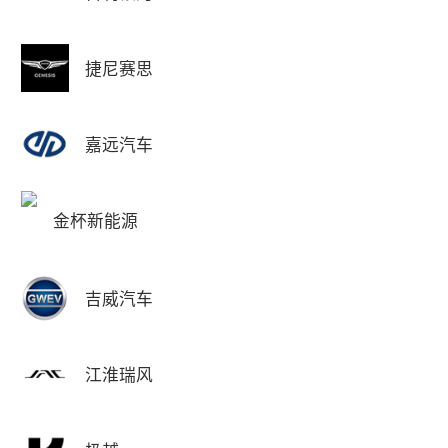
捷尼赛思
嘉远汽车
金杯新能源
吉威汽车
江淮瑞风