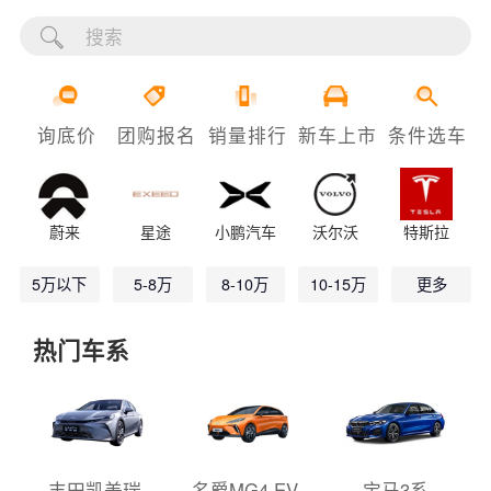
询底价
团购报名
销量排行
新车上市
条件选车
蔚来
星途
小鹏汽车
沃尔沃
特斯拉
5万以下
5-8万
8-10万
10-15万
更多
热门车系
丰田凯美瑞
名爵MG4 EV
宝马3系