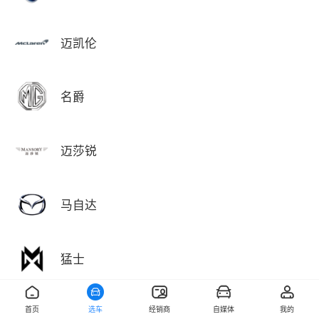
迈凯伦
名爵
迈莎锐
马自达
猛士
首页
选车
经销商
自媒体
我的
敏安