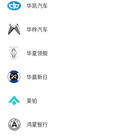
华凯汽车
华梓汽车
华夏领舰
华晨新日
昊铂
鸿蒙智行