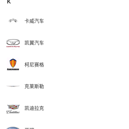
K
卡威汽车
凯翼汽车
柯尼赛格
克莱斯勒
凯迪拉克