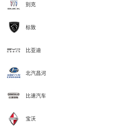
别克
标致
比亚迪
北汽昌河
比速汽车
宝沃