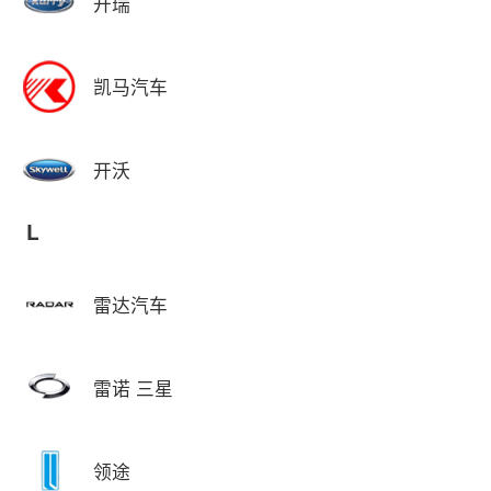
开瑞
凯马汽车
开沃
L
雷达汽车
雷诺 三星
领途