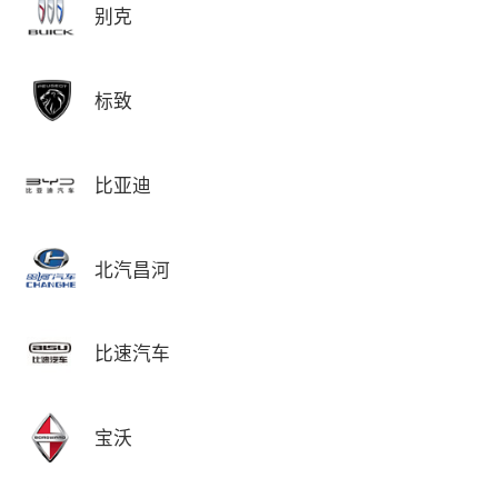
别克
标致
比亚迪
北汽昌河
比速汽车
宝沃