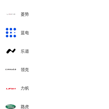
菱势
蓝电
乐道
领克
力帆
路虎