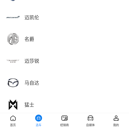
迈凯伦
名爵
迈莎锐
马自达
猛士
首页
选车
经销商
自媒体
我的
敏安