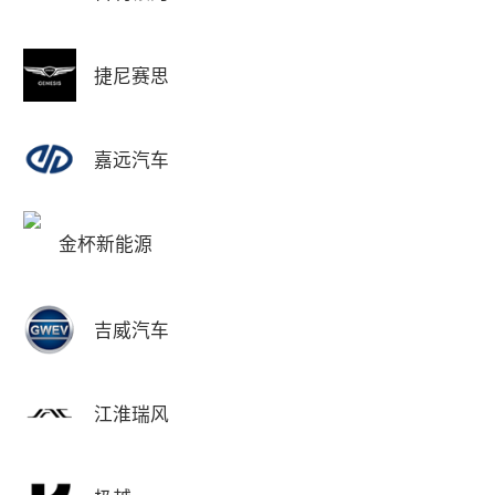
捷尼赛思
嘉远汽车
金杯新能源
吉威汽车
江淮瑞风