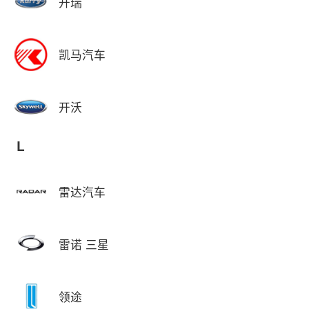
开瑞
凯马汽车
开沃
L
雷达汽车
雷诺 三星
领途