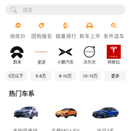
询底价
团购报名
销量排行
新车上市
条件选车
蔚来
星途
小鹏汽车
沃尔沃
特斯拉
5万以下
5-8万
8-10万
10-15万
更多
热门车系
丰田凯美瑞
名爵MG4 EV
宝马3系