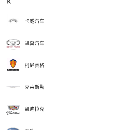
K
卡威汽车
凯翼汽车
柯尼赛格
克莱斯勒
凯迪拉克