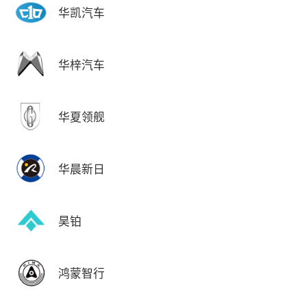
华凯汽车
华梓汽车
华夏领舰
华晨新日
昊铂
鸿蒙智行