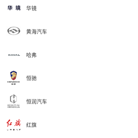
华镜
黄海汽车
哈弗
恒驰
恒润汽车
红旗