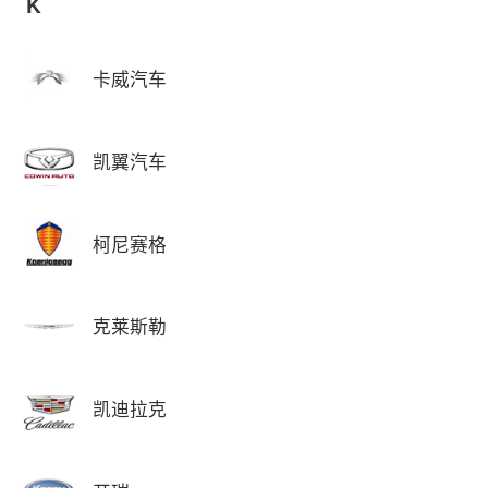
K
卡威汽车
凯翼汽车
柯尼赛格
克莱斯勒
凯迪拉克