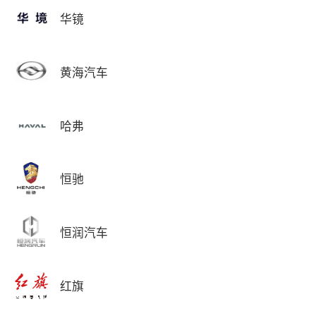
华镜
黄海汽车
哈弗
恒驰
恒润汽车
红旗