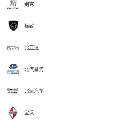
别克
标致
比亚迪
北汽昌河
比速汽车
宝沃