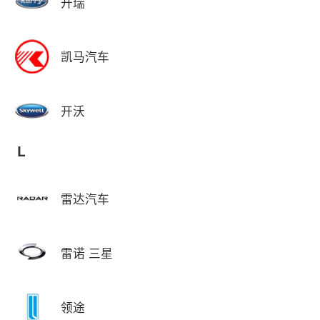
开瑞
凯马汽车
开沃
L
雷达汽车
雷诺 三星
领途