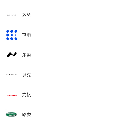
菱势
蓝电
乐道
领克
力帆
路虎