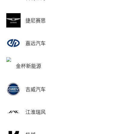
捷尼赛思
嘉远汽车
金杯新能源
吉威汽车
江淮瑞风