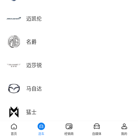
迈凯伦
名爵
迈莎锐
马自达
猛士
首页
选车
经销商
自媒体
我的
敏安