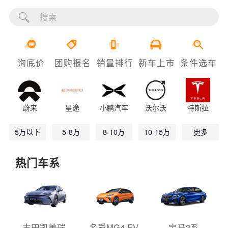
询底价
团购报名
销量排行
新车上市
条件选车
蔚来
星途
小鹏汽车
沃尔沃
特斯拉
5万以下
5-8万
8-10万
10-15万
更多
热门车系
丰田凯美瑞
名爵MG4 EV
宝马3系