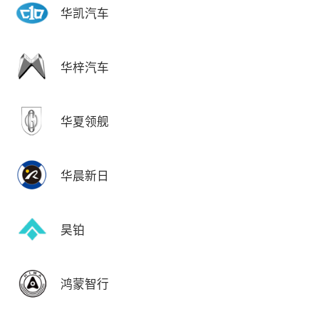
华凯汽车
华梓汽车
华夏领舰
华晨新日
昊铂
鸿蒙智行