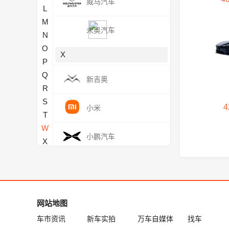
威马汽车
L
M
未奥汽车
N
O
X
P
Q
新吉奥
R
S
4
小米
T
W
小鹏汽车
X
Y
现代
Z
雪佛兰
网站地图
车市资讯
新车实拍
万车自媒体
找车
雪铁龙