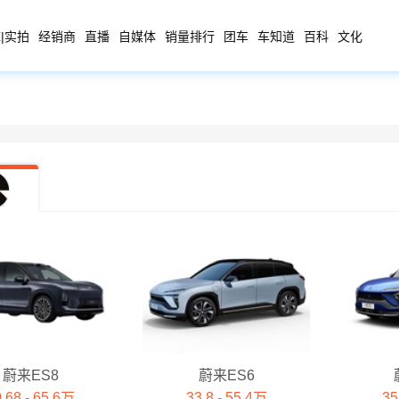
|实拍
经销商
直播
自媒体
销量排行
团车
车知道
百科
文化
蔚来ES8
蔚来ES6
.68 - 65.6万
33.8 - 55.4万
35