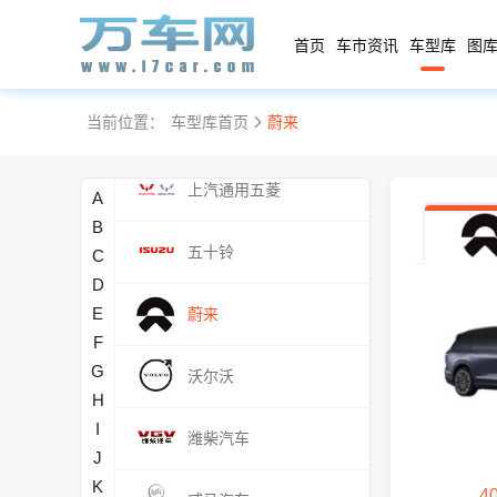
腾势
首页
车市资讯
车型库
图库
W
当前位置：
车型库首页
蔚来
魏牌
上汽通用五菱
A
B
五十铃
C
D
E
蔚来
F
G
沃尔沃
H
I
潍柴汽车
J
K
40