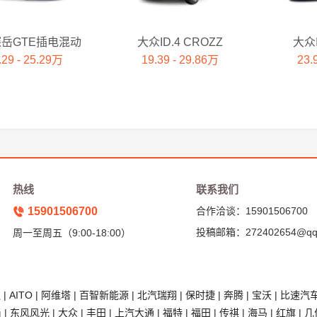
岳GTE插电混动
大众ID.4 CROZZ
大众I
.29 - 25.29万
19.39 - 29.86万
23.
热线
联系我们
15901506700
合作洽谈：15901506700
投稿邮箱：272402654@qq
周一至周五（9:00-18:00）
狐
|
AITO
|
阿维塔
|
百智新能源
|
北汽瑞翔
|
保时捷
|
奔腾
|
宝沃
|
比速汽
尚
|
东风风光
|
大众
|
丰田
|
上汽大通
|
福特
|
福田
|
传祺
|
海马
|
红旗
|
几