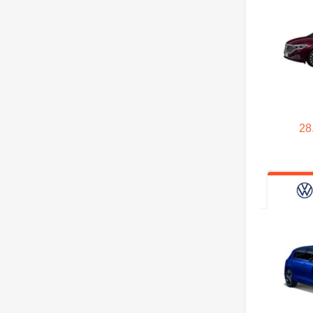
方程豹
飞碟汽车
法拉利
28
福迪
福汽启腾
Faraday Future
丰田
福特