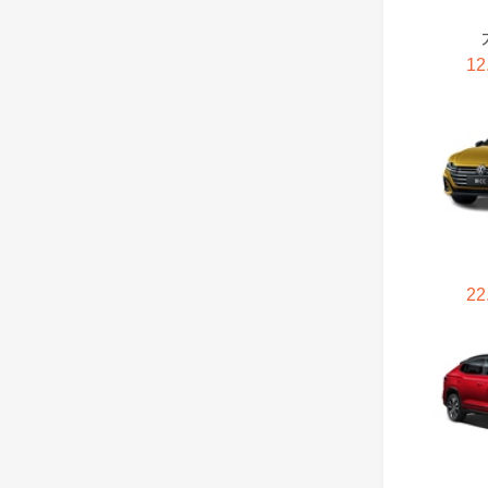
福田
12
飞凡汽车
G
广汽集团
高合HiPhi
22
广汽传祺
GMC
国机智骏