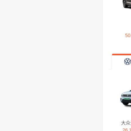
华镜
黄海汽车
50
哈弗
恒驰
恒润汽车
红旗
合创
大众
海马
26.