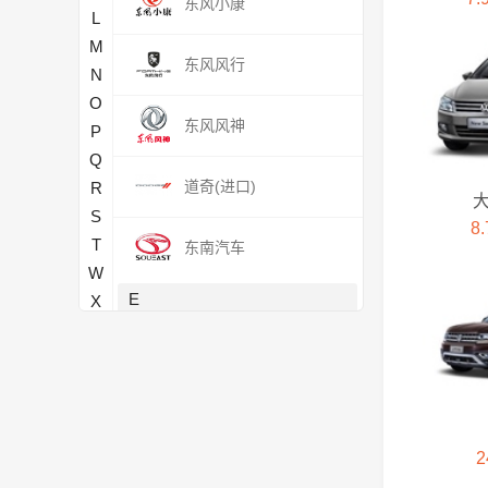
东风小康
L
M
东风风行
N
O
东风风神
P
Q
道奇(进口)
R
S
8.
T
东南汽车
W
E
X
Y
212
Z
F
firefly萤火虫
2