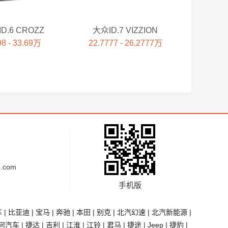
D.6 CROZZ
大众ID.7 VIZZION
98 - 33.69万
22.7777 - 26.2777万
.com
手机版
车
|
比亚迪
|
宝马
|
奔驰
|
本田
|
别克
|
北汽幻速
|
北汽新能源
|
何汽车
|
捷达
|
吉利
|
江淮
|
江铃
|
君马
|
捷途
|
Jeep
|
捷豹
|