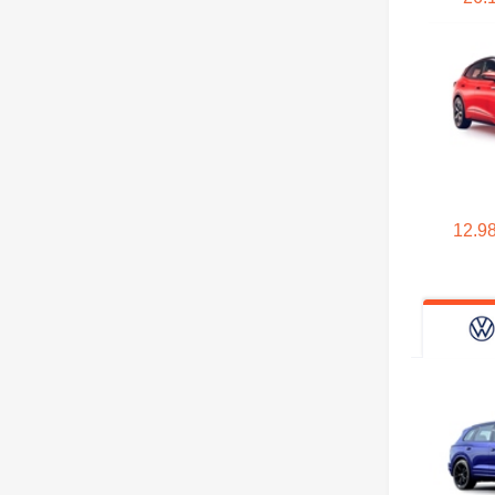
汉腾
I
iCAR
J
12.9
吉祥汽车
极石
江南汽车
江铃晶马