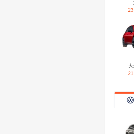
国金汽车
23
H
宏远汽车
恒天汽车
华梓汽车
大
21
华夏领舰
华晨新日
昊铂
鸿蒙智行