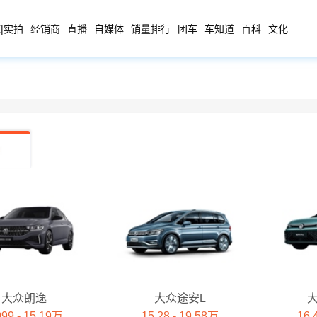
|实拍
经销商
直播
自媒体
销量排行
团车
车知道
百科
文化
大众朗逸
大众途安L
999 - 15.19万
15.28 - 19.58万
16.