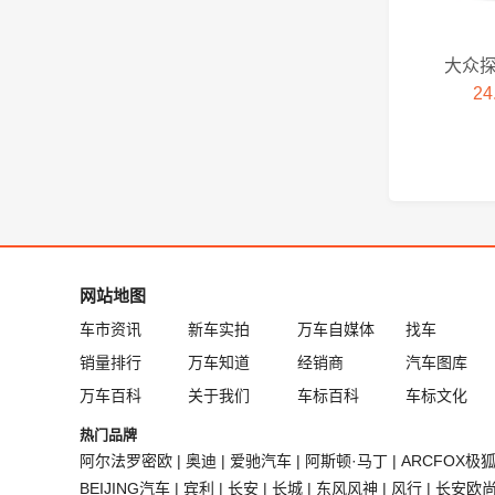
吉利银河
大众探
捷尼赛思
24
嘉远汽车
江淮瑞风
极越
网站地图
车市资讯
新车实拍
万车自媒体
找车
吉利
销量排行
万车知道
经销商
汽车图库
江淮
万车百科
关于我们
车标百科
车标文化
热门品牌
江铃
阿尔法罗密欧
|
奥迪
|
爱驰汽车
|
阿斯顿·马丁
|
ARCFOX极
BEIJING汽车
|
宾利
|
长安
|
长城
|
东风风神
|
风行
|
长安欧