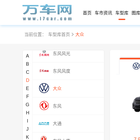
DS
首页
车市资讯
车型库
图库
大乘
当前位置：
车型库首页
大众
东风富康
东风风光
A
B
东风风度
C
D
E
大众
F
G
东风
H
I
大通
J
K
7.