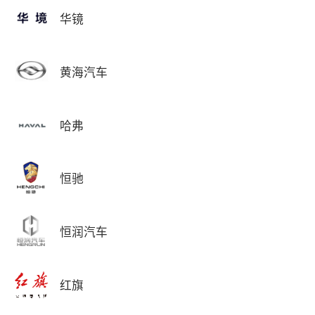
华镜
黄海汽车
哈弗
恒驰
恒润汽车
红旗