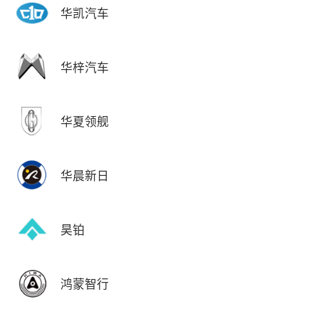
华凯汽车
华梓汽车
华夏领舰
华晨新日
昊铂
鸿蒙智行