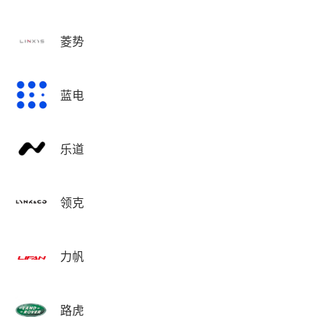
菱势
蓝电
乐道
领克
力帆
路虎