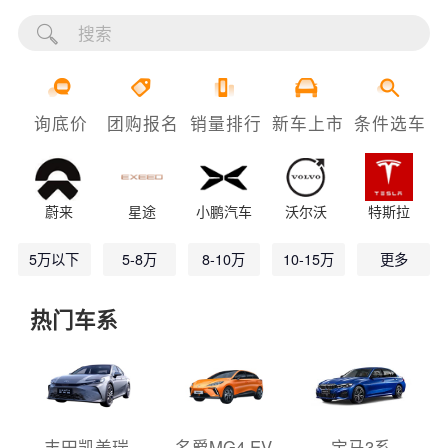
询底价
团购报名
销量排行
新车上市
条件选车
蔚来
星途
小鹏汽车
沃尔沃
特斯拉
5万以下
5-8万
8-10万
10-15万
更多
热门车系
丰田凯美瑞
名爵MG4 EV
宝马3系