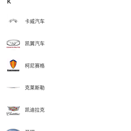
K
卡威汽车
凯翼汽车
柯尼赛格
克莱斯勒
凯迪拉克