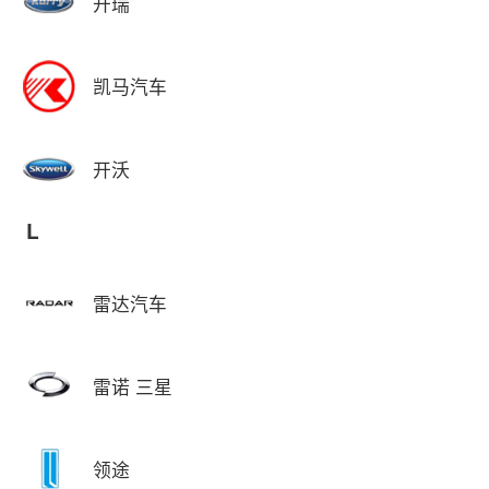
开瑞
凯马汽车
开沃
L
雷达汽车
雷诺 三星
领途