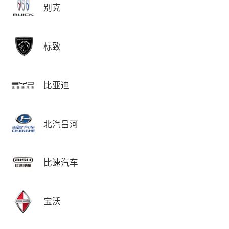
别克
标致
比亚迪
北汽昌河
比速汽车
宝沃