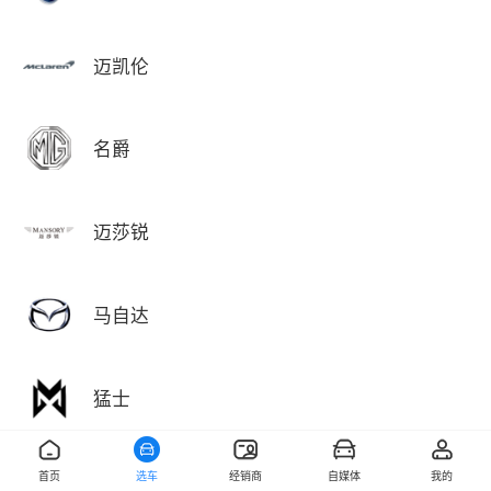
迈凯伦
名爵
迈莎锐
马自达
猛士
首页
选车
经销商
自媒体
我的
敏安