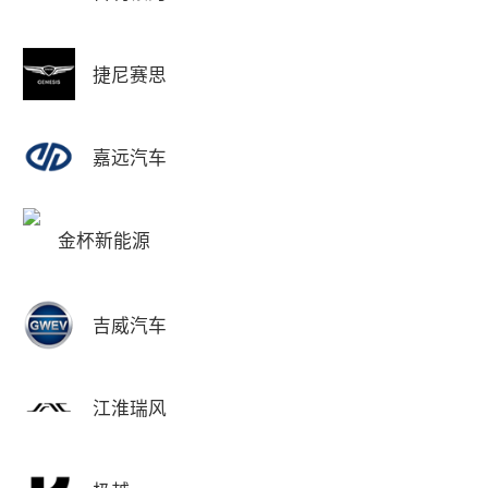
捷尼赛思
嘉远汽车
金杯新能源
吉威汽车
江淮瑞风