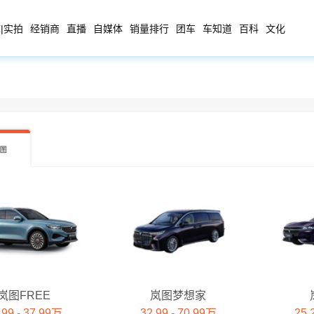
|实拍
经销商
直播
自媒体
销量排行
团车
车知道
百科
文化
岚图FREE
岚图梦想家
.99 - 37.99万
32.99 - 70.99万
25.