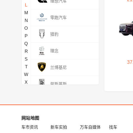
理想汽车
L
M
零跑汽车
N
O
猎豹
P
Q
理念
R
S
37
T
兰博基尼
W
X
劳斯莱斯
Y
Z
雷克萨斯
路特斯
网站地图
车市资讯
新车实拍
万车自媒体
找车
M