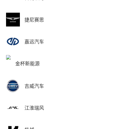
捷尼赛思
嘉远汽车
金杯新能源
吉威汽车
江淮瑞风