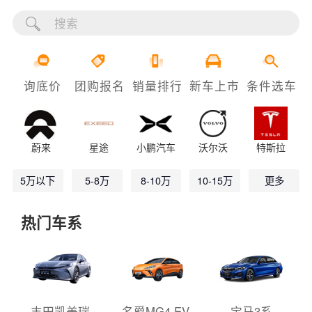
询底价
团购报名
销量排行
新车上市
条件选车
蔚来
星途
小鹏汽车
沃尔沃
特斯拉
5万以下
5-8万
8-10万
10-15万
更多
热门车系
丰田凯美瑞
名爵MG4 EV
宝马3系