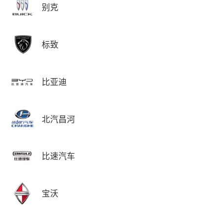
别克
标致
比亚迪
北汽昌河
比速汽车
宝沃