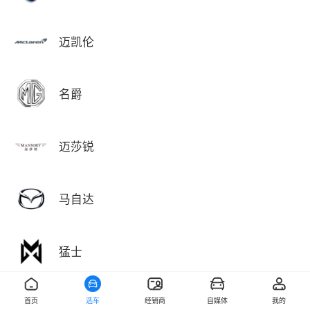
迈凯伦
名爵
迈莎锐
马自达
猛士
首页
选车
经销商
自媒体
我的
敏安