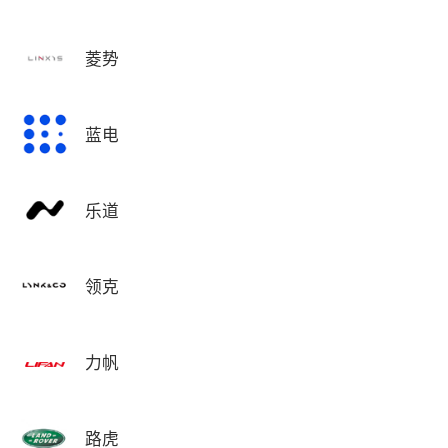
菱势
蓝电
乐道
领克
力帆
路虎