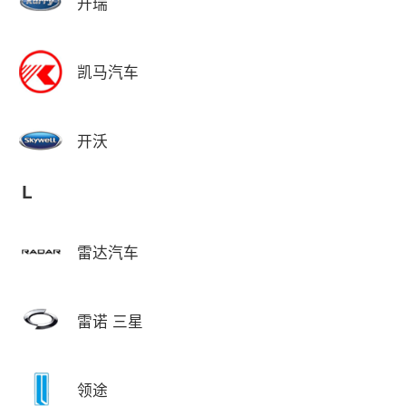
开瑞
凯马汽车
开沃
L
雷达汽车
雷诺 三星
领途