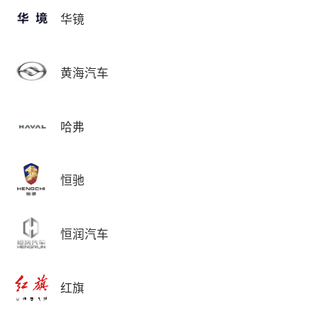
华镜
黄海汽车
哈弗
恒驰
恒润汽车
红旗