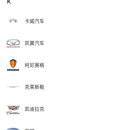
K
卡威汽车
凯翼汽车
柯尼赛格
克莱斯勒
凯迪拉克