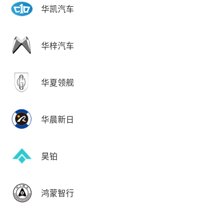
华凯汽车
华梓汽车
华夏领舰
华晨新日
昊铂
鸿蒙智行