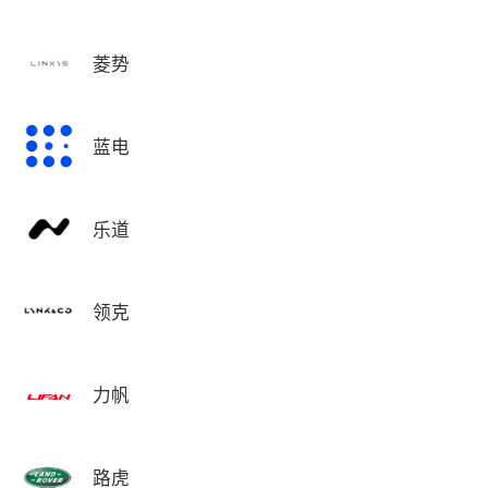
菱势
蓝电
乐道
领克
力帆
路虎