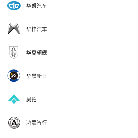
华凯汽车
华梓汽车
华夏领舰
华晨新日
昊铂
鸿蒙智行