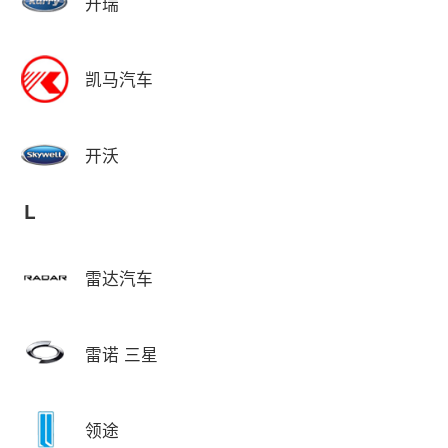
开瑞
凯马汽车
开沃
L
雷达汽车
雷诺 三星
领途