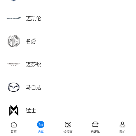
迈凯伦
名爵
迈莎锐
马自达
猛士
首页
选车
经销商
自媒体
我的
敏安