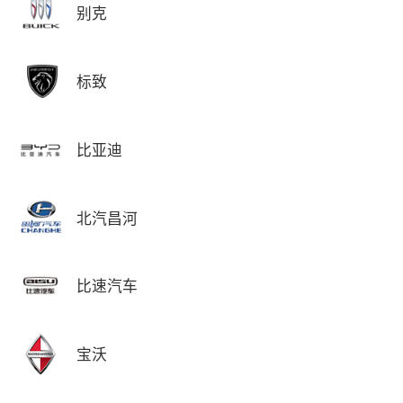
别克
标致
比亚迪
北汽昌河
比速汽车
宝沃