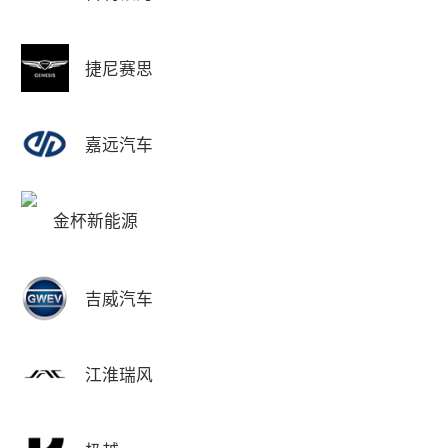
捷尼赛思
嘉远汽车
金杯新能源
吉威汽车
江淮瑞风