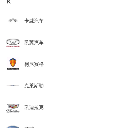
K
卡威汽车
凯翼汽车
柯尼赛格
克莱斯勒
凯迪拉克