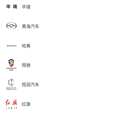
华镜
黄海汽车
哈弗
恒驰
恒润汽车
红旗