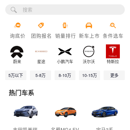
询底价
团购报名
销量排行
新车上市
条件选车
蔚来
星途
小鹏汽车
沃尔沃
特斯拉
5万以下
5-8万
8-10万
10-15万
更多
热门车系
丰田凯美瑞
名爵MG4 EV
宝马3系