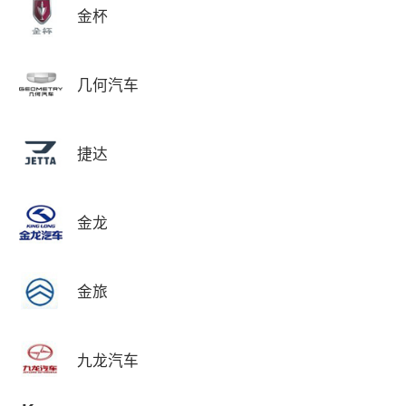
金杯
几何汽车
捷达
金龙
金旅
九龙汽车