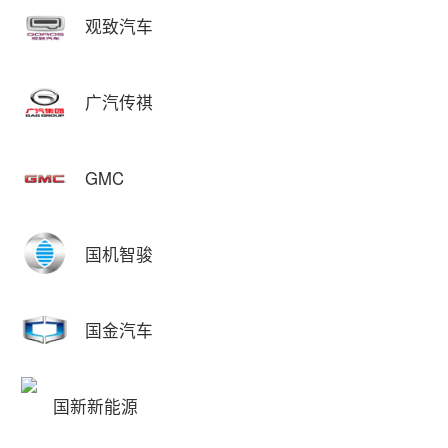
观致汽车
广汽传祺
GMC
国机智骏
国金汽车
国新新能源