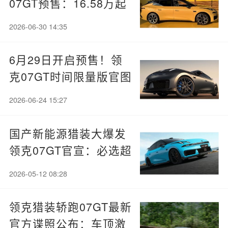
07GT预售：16.58万起
买高颜值旅行车
2026-06-30 14:35
6月29日开启预售！领
克07GT时间限量版官图
出炉：超跑版内外饰颜
2026-06-24 15:27
色
国产新能源猎装大爆发
领克07GT官宣：必选超
大尾翼！
2026-05-12 08:28
领克猎装轿跑07GT最新
官方谍照公布：车顶激