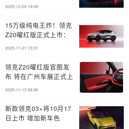
车亮相 夺冠七年九冠加
2025-12-05 19:09
持
15万级纯电王炸！领克
Z20曜红版正式上市：
全球首创流光尾翼灯
2025-11-21 15:37
领克Z20曜红版官图发
布 将在广州车展正式上
市
2025-11-13 08:06
新款领克03+将10月17
日上市 增加新车色