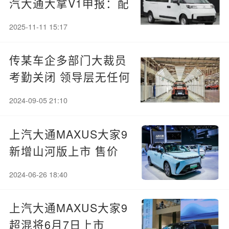
汽大通大拿V1申报：配
965cc摩托车发动机
2025-11-11 15:17
传某车企多部门大裁员
考勤关闭 领导层无任何
解释
2024-09-05 21:10
上汽大通MAXUS大家9
新增山河版上市 售价
36.29-37.29万
2024-06-26 18:40
上汽大通MAXUS大家9
超混将6月7日上市