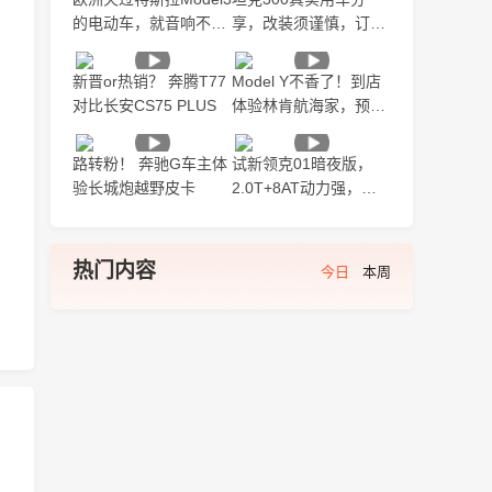
的电动车，就音响不
享，改装须谨慎，订车
错？【观冬煮VLOG】
等半年【观冬煮
VLOG】
新晋or热销？ 奔腾T77
Model Y不香了！到店
对比长安CS75 PLUS
体验林肯航海家，预售
30万起！
路转粉！ 奔驰G车主体
试新领克01暗夜版，
验长城炮越野皮卡
2.0T+8AT动力强，最
新车机速度快！【观冬
煮】
热门内容
今日
本周