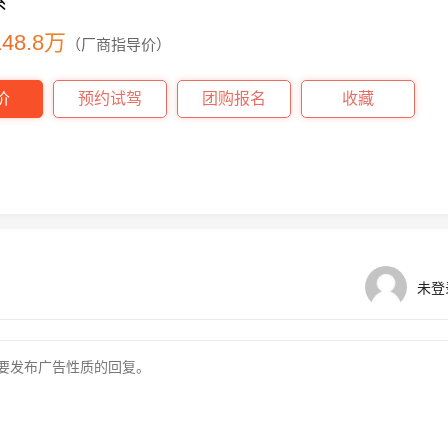
系
 148.8万
（厂商指导价）
价
预约试驾
团购报名
收藏
未登