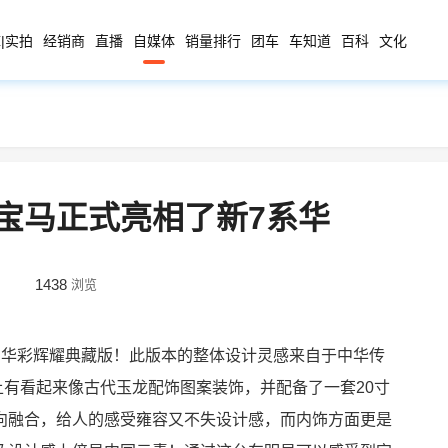
|实拍
经销商
直播
自媒体
销量排行
团车
车知道
百科
文化
宝马正式亮相了新7系华
1438
浏览
系华彩辉耀典藏版！此版本的整体设计灵感来自于中华传
上有看起来像古代玉龙配饰图案装饰，并配备了一套20寸
向融合，给人的感受雍容又不失设计感，而内饰方面更是