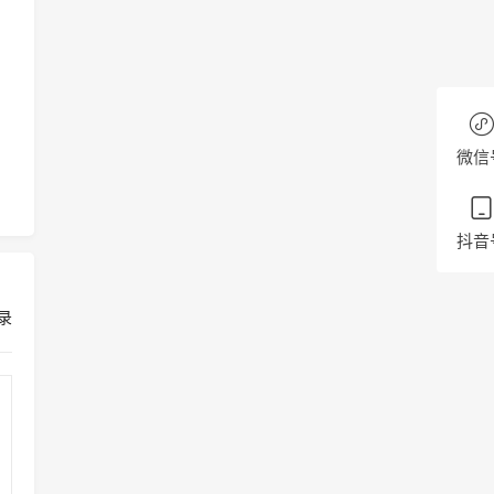
微信
抖音
录