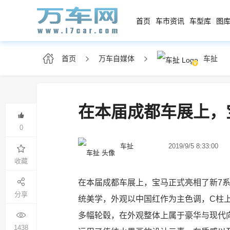
首页
车市资讯
车型库
图库
首页
万车自媒体
车扯
在本届成都车展上，
0
2019/9/5 8:33:00
车扯
收藏
在本届成都车展上，宝马正式亮相了新7
分享
统美学，外观以中国红作为主色调，C柱
多幅轮毂，在外观整体上属于豪华与现代
1438