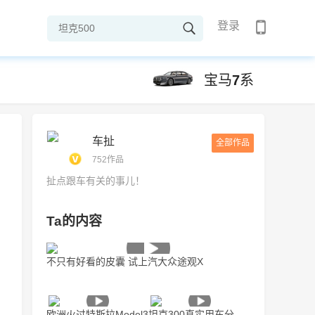
登录
宝马7系
车扯
全部作品
752作品
扯点跟车有关的事儿！
Ta的内容
不只有好看的皮囊 试上汽大众途观X
欧洲火过特斯拉Model3
坦克300真实用车分