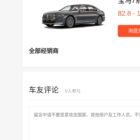
宝马7
82.8 -
询底
全部经销商
车友评论
0人参与