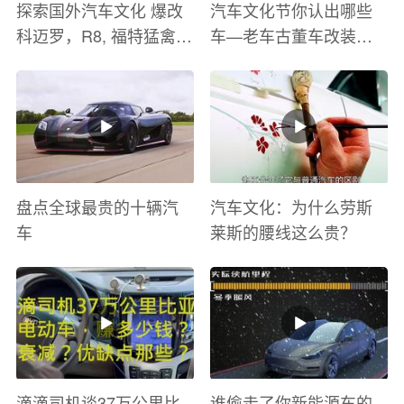
探索国外汽车文化 爆改
汽车文化节你认出哪些
科迈罗，R8, 福特猛禽
车—老车古董车改装车
太爽了 感觉自己在速度
巡游
与激情电影里 ！
盘点全球最贵的十辆汽
汽车文化：为什么劳斯
车
莱斯的腰线这么贵？
滴滴司机谈37万公里比
谁偷走了你新能源车的