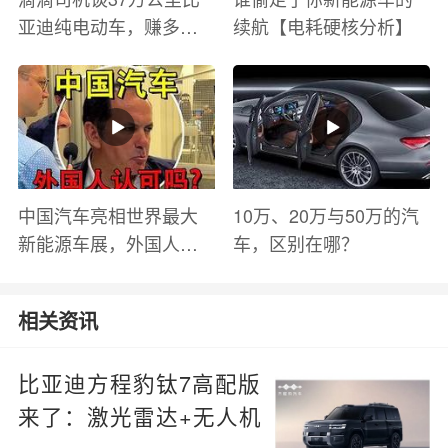
亚迪纯电动车，赚多少
续航【电耗硬核分析】
钱？电池衰减？优缺点
有哪些？
中国汽车亮相世界最大
10万、20万与50万的汽
新能源车展，外国人怎
车，区别在哪？
么看？魏牌WEY Coffee
01
相关资讯
比亚迪方程豹钛7高配版
来了：激光雷达+无人机