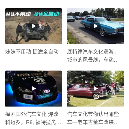
妹妹不用动 捷途全自动
底特律汽车文化巡游，
城市的风景线，车迷的
盛宴
探索国外汽车文化 爆改
汽车文化节你认出哪些
科迈罗，R8, 福特猛禽
车—老车古董车改装车