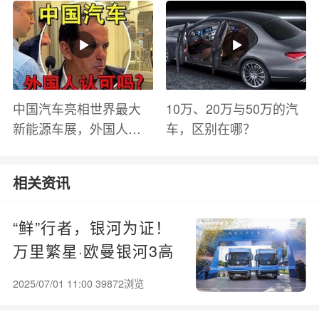
有哪些？
中国汽车亮相世界最大
10万、20万与50万的汽
新能源车展，外国人怎
车，区别在哪？
么看？魏牌WEY Coffee
01
相关资讯
“鲜”行者，银河为证！
万里繁星·欧曼银河3高
效运营价值之旅乌兰察
2025/07/01 11:00 39872浏览
布-长沙收官