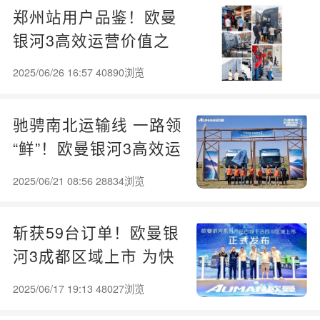
郑州站用户品鉴！欧曼
银河3高效运营价值之
旅：跑出加速度 秀出真
2025/06/26 16:57 40890浏览
实力
驰骋南北运输线 一路领
“鲜”！欧曼银河3高效运
营价值之旅再启程
2025/06/21 08:56 28834浏览
斩获59台订单！欧曼银
河3成都区域上市 为快
递绿通运输装上高效新
2025/06/17 19:13 48027浏览
引擎