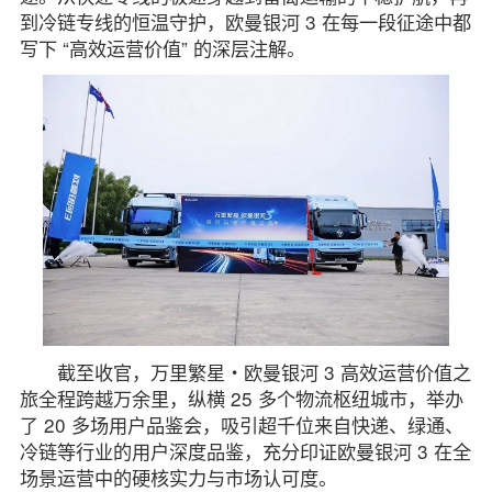
到冷链专线的恒温守护，欧曼银河 3 在每一段征途中都
写下 “高效运营价值” 的深层注解。
截至收官，万里繁星・欧曼银河 3 高效运营价值之
旅全程跨越万余里，纵横 25 多个物流枢纽城市，举办
了 20 多场用户品鉴会，吸引超千位来自快递、绿通、
冷链等行业的用户深度品鉴，充分印证欧曼银河 3 在全
场景运营中的硬核实力与市场认可度。