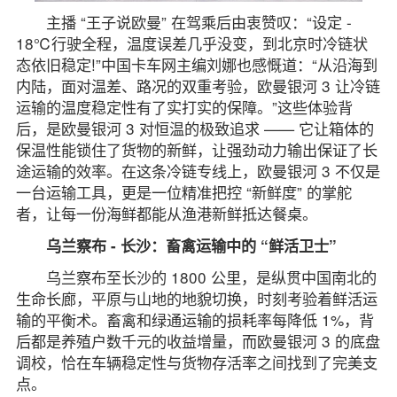
主播 “王子说欧曼” 在驾乘后由衷赞叹：“设定 -
18℃行驶全程，温度误差几乎没变，到北京时冷链状
态依旧稳定!”中国卡车网主编刘娜也感慨道：“从沿海到
内陆，面对温差、路况的双重考验，欧曼银河 3 让冷链
运输的温度稳定性有了实打实的保障。”这些体验背
后，是欧曼银河 3 对恒温的极致追求 —— 它让箱体的
保温性能锁住了货物的新鲜，让强劲动力输出保证了长
途运输的效率。在这条冷链专线上，欧曼银河 3 不仅是
一台运输工具，更是一位精准把控 “新鲜度” 的掌舵
者，让每一份海鲜都能从渔港新鲜抵达餐桌。
乌兰察布 - 长沙：畜禽运输中的 “鲜活卫士”
乌兰察布至长沙的 1800 公里，是纵贯中国南北的
生命长廊，平原与山地的地貌切换，时刻考验着鲜活运
输的平衡术。畜禽和绿通运输的损耗率每降低 1%，背
后都是养殖户数千元的收益增量，而欧曼银河 3 的底盘
调校，恰在车辆稳定性与货物存活率之间找到了完美支
点。