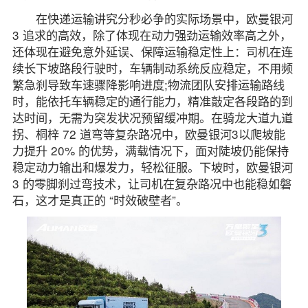
在快递运输讲究分秒必争的实际场景中，欧曼银河
3 追求的高效，除了体现在动力强劲运输效率高之外，
还体现在避免意外延误、保障运输稳定性上：司机在连
续长下坡路段行驶时，车辆制动系统反应稳定，不用频
繁急刹导致车速骤降影响进度;物流团队安排运输路线
时，能依托车辆稳定的通行能力，精准敲定各段路的到
达时间，无需为突发状况预留缓冲期。在骑龙大道九道
拐、桐梓 72 道弯等复杂路况中，欧曼银河3以爬坡能
力提升 20% 的优势，满载情况下，面对陡坡仍能保持
稳定动力输出和爆发力，轻松征服。下坡时，欧曼银河
3 的零脚刹过弯技术，让司机在复杂路况中也能稳如磐
石，这才是真正的 “时效破壁者”。