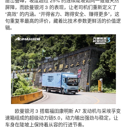
层峦叠嶂，坡度超过 25% 的连续陡坡如同一道道天然
屏障，而欧曼银河 3 的表现，让老司机们重新定义了
“高效” 的内涵。“开得省力、跑得安全、赚得更多”，这
句重复率最高的评价，藏着比技术参数更鲜活的价值逻
辑。
欧曼银河 3 搭载福田康明斯 A7 发动机与采埃孚变
速箱组成的超级动力链5.0，动力输出强劲与稳定，让
车身在陡坡上保持着从容的行进节奏。