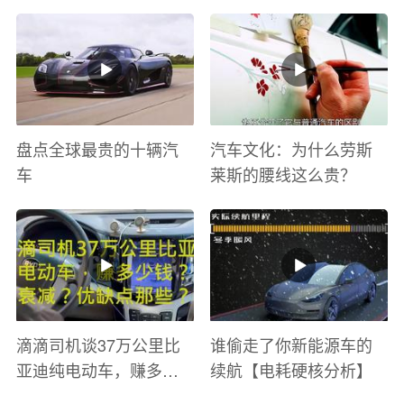
太爽了 感觉自己在速度
巡游
与激情电影里 ！
盘点全球最贵的十辆汽
汽车文化：为什么劳斯
车
莱斯的腰线这么贵？
滴滴司机谈37万公里比
谁偷走了你新能源车的
亚迪纯电动车，赚多少
续航【电耗硬核分析】
钱？电池衰减？优缺点