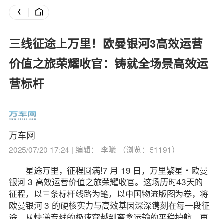
三线征途上万里！欧曼银河3高效运营
价值之旅荣耀收官：铸就全场景高效运
营标杆
万车网
2025/07/20 17:24 | 编辑： 李曦 （浏览：51191）
星途万里，征程圆满!7 月 19 日，万里繁星・欧曼
银河 3 高效运营价值之旅荣耀收官。这场历时43天的
征程，以三条标杆线路为笔，以中国物流版图为卷，将
欧曼银河 3 的硬核实力与高效基因深深镌刻在每一段征
途。从快递专线的极速穿越到畜禽运输的平稳护航，再