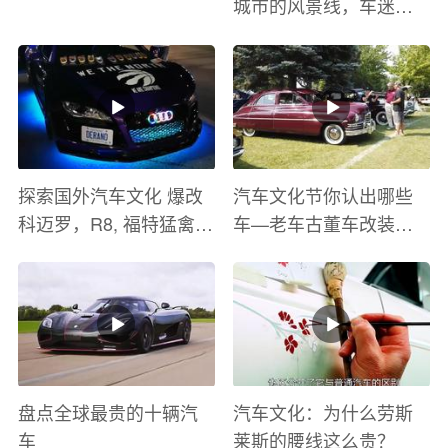
城市的风景线，车迷的
盛宴
探索国外汽车文化 爆改
汽车文化节你认出哪些
科迈罗，R8, 福特猛禽
车—老车古董车改装车
太爽了 感觉自己在速度
巡游
与激情电影里 ！
盘点全球最贵的十辆汽
汽车文化：为什么劳斯
车
莱斯的腰线这么贵？