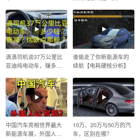
滴滴司机谈37万公里比
谁偷走了你新能源车的
亚迪纯电动车，赚多少
续航【电耗硬核分析】
钱？电池衰减？优缺点
有哪些？
中国汽车亮相世界最大
10万、20万与50万的汽
新能源车展，外国人怎
车，区别在哪？