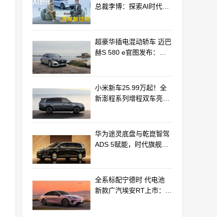
总裁李博：探索AI时代汽
车产业新路径
超豪华插电混动轿车 迈巴
赫S 580 e官图发布：老
钱风浓郁
小米新车25.99万起！全
新澎程系列增程双车亮相
动力电池等核心供应商曝
光
华为途灵底盘与乾崑智驾
ADS 5赋能，时代旗舰
MPV尊界V800、680上市
全系标配宁德时 代电池
新款广汽埃安RT上市：
9.98万起