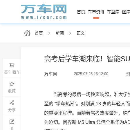
首页
车市资讯
车型库
图库
首页
新闻
正文
高考后学车潮来临！智能SUV
买车|看车
万车网
2025-07-25 16:12:00
浏
收藏
当高考的最后一场铃声响起，准大学生
至的 “学车热潮”。对刚满 18 岁的年
分享
的重要里程碑。而随着驾考热度攀升，购车
为迫切。问界新 M5 Ultra 凭借全系
0