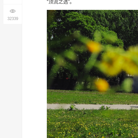
“顶流之选”。
32339