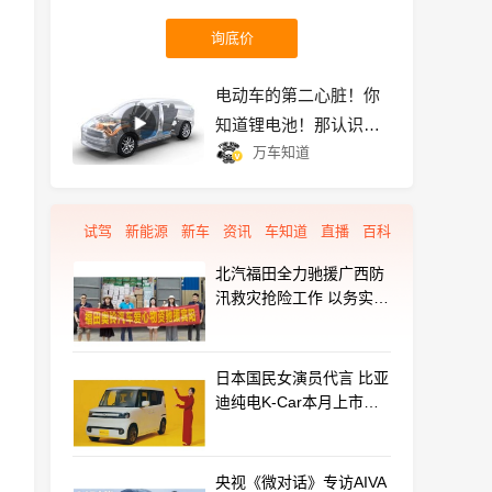
询底价
电动车的第二心脏！你
知道锂电池！那认识
万车知道
4680电池、固态电池
吗？
试驾
新能源
新车
资讯
车知道
直播
百科
北汽福田全力驰援广西防
汛救灾抢险工作 以务实行
动守护群众平安
日本国民女演员代言 比亚
迪纯电K-Car本月上市：
最远能跑320km
央视《微对话》专访AIVA