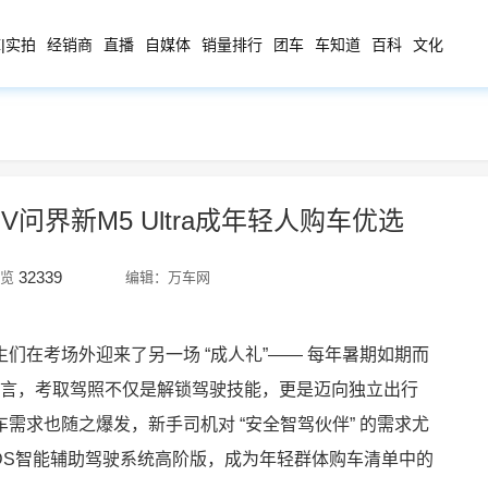
|实拍
经销商
直播
自媒体
销量排行
团车
车知道
百科
文化
问界新M5 Ultra成年轻人购车优选
32339
览
编辑：万车网
们在考场外迎来了另一场 “成人礼”—— 每年暑期如期而
轻人而言，考取驾照不仅是解锁驾驶技能，更是迈向独立出行
需求也随之爆发，新手司机对 “安全智驾伙伴” 的需求尤
华为ADS智能辅助驾驶系统高阶版，成为年轻群体购车清单中的