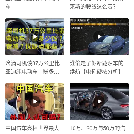
车
莱斯的腰线这么贵？
滴滴司机谈37万公里比
谁偷走了你新能源车的
亚迪纯电动车，赚多少
续航【电耗硬核分析】
钱？电池衰减？优缺点
有哪些？
中国汽车亮相世界最大
10万、20万与50万的汽