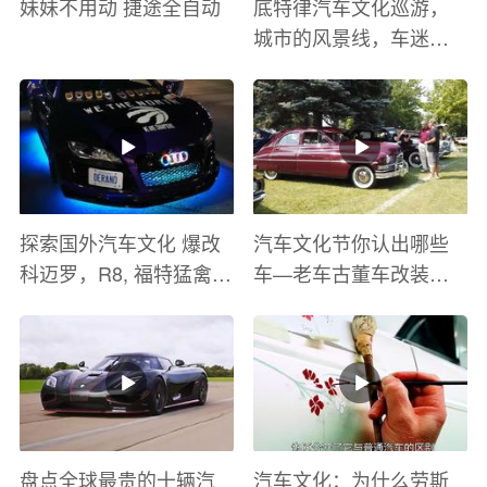
妹妹不用动 捷途全自动
底特律汽车文化巡游，
城市的风景线，车迷的
盛宴
探索国外汽车文化 爆改
汽车文化节你认出哪些
科迈罗，R8, 福特猛禽
车—老车古董车改装车
太爽了 感觉自己在速度
巡游
与激情电影里 ！
盘点全球最贵的十辆汽
汽车文化：为什么劳斯