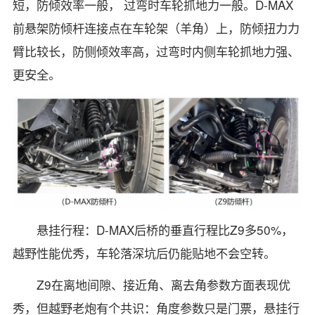
短，防倾效率一般， 过弯时车轮抓地力一般。D-MAX
前悬架防倾杆连接点在车轮架（羊角）上，防倾扭力力
臂比较长，防侧倾效率高，过弯时内侧车轮抓地力强、
更安全。
悬挂行程：D-MAX后桥的垂直行程比Z9多50%，
越野性能优秀，车轮落深坑后仍能贴地不会空转。
Z9在离地间隙、接近角、离去角参数方面表现优
秀，但越野老炮有个共识：角度参数只是门票，悬挂行