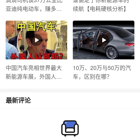
亚迪纯电动车，赚多少
续航【电耗硬核分析】
钱？电池衰减？优缺点
有哪些？
中国汽车亮相世界最大
10万、20万与50万的汽
新能源车展，外国人怎
车，区别在哪？
么看？魏牌WEY Coffee
01
最新评论