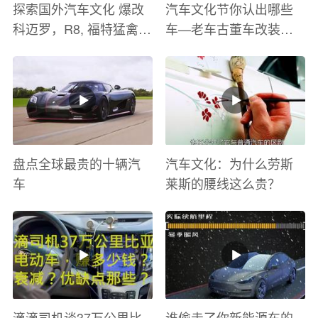
探索国外汽车文化 爆改
汽车文化节你认出哪些
科迈罗，R8, 福特猛禽
车—老车古董车改装车
太爽了 感觉自己在速度
巡游
与激情电影里 ！
盘点全球最贵的十辆汽
汽车文化：为什么劳斯
车
莱斯的腰线这么贵？
滴滴司机谈37万公里比
谁偷走了你新能源车的