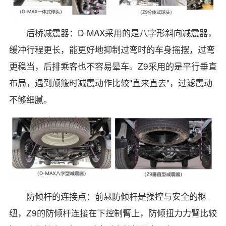
后桥减震器：D-MAX采用的是八字形斜向减震器，
缓冲行程更长，能更好地抑制过弯时的车身摇摆，过弯
更稳当，后排乘客也不容易晕车。Z9采用的是平行垂直
布局，遇到颠簸时减震动作比较"直来直去"，过滤震动
不够细腻。
防倾杆的连接点：前悬防倾杆是操控与安全的枢
纽，Z9的防倾杆连接在下控制臂上，防倾扭力力臂比较