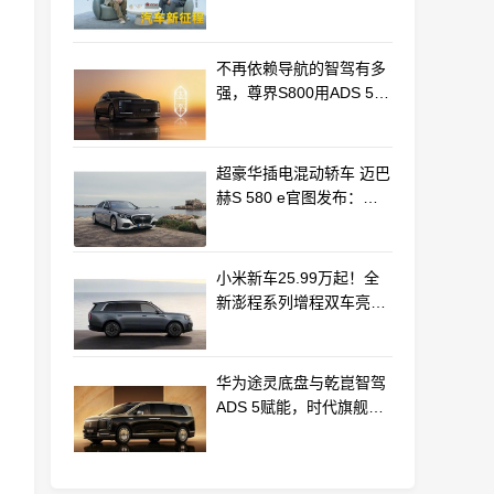
车产业新路径
不再依赖导航的智驾有多
强，尊界S800用ADS 5实
车测验给出答案
超豪华插电混动轿车 迈巴
赫S 580 e官图发布：老
钱风浓郁
小米新车25.99万起！全
新澎程系列增程双车亮相
动力电池等核心供应商曝
光
华为途灵底盘与乾崑智驾
ADS 5赋能，时代旗舰
MPV尊界V800、680上市