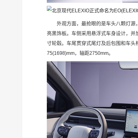
外观方面，最抢眼的是车头八颗灯源
亮黑饰板。车侧采用悬浮式车身设计，并
寸轮毂。车尾贯穿式尾灯及后包围和车头相呼
75(1698)mm，轴距2750mm。