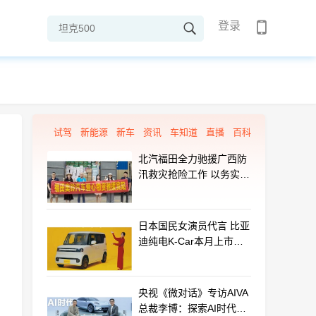
登录
试驾
新能源
新车
资讯
车知道
直播
百科
北汽福田全力驰援广西防
汛救灾抢险工作 以务实行
动守护群众平安
日本国民女演员代言 比亚
迪纯电K-Car本月上市：
最远能跑320km
央视《微对话》专访AIVA
总裁李博：探索AI时代汽