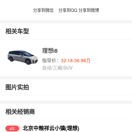
分享到微信
分享到QQ
分享到微博
相关车型
理想i8
指导价：
32.18-36.98万
自动/三厢/SUV
图片实拍
相关经销商
北京中粮祥云小镇(理想)
4S