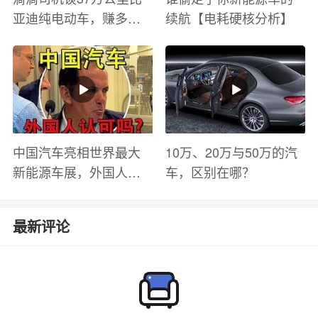
亚迪纯电动车，赚多少
续航【电耗硬核分析】
钱？电池衰减？优缺点
有哪些？
中国汽车亮相世界最大
10万、20万与50万的汽
新能源车展，外国人怎
车，区别在哪？
么看？魏牌WEY Coffee
01
最新评论