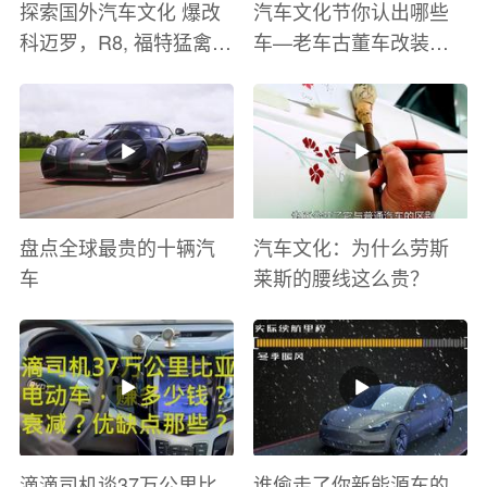
探索国外汽车文化 爆改
汽车文化节你认出哪些
科迈罗，R8, 福特猛禽
车—老车古董车改装车
太爽了 感觉自己在速度
巡游
与激情电影里 ！
盘点全球最贵的十辆汽
汽车文化：为什么劳斯
车
莱斯的腰线这么贵？
滴滴司机谈37万公里比
谁偷走了你新能源车的