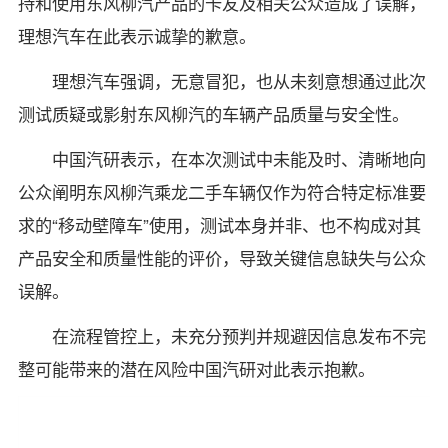
持和使用东风柳汽产品的卡友及相关公众造成了误解，
理想汽车在此表示诚挚的歉意。
理想汽车强调，无意冒犯，也从未刻意想通过此次
测试质疑或影射东风柳汽的车辆产品质量与安全性。
中国汽研表示，在本次测试中未能及时、清晰地向
公众阐明东风柳汽乘龙二手车辆仅作为符合特定标准要
求的“移动壁障车”使用，测试本身并非、也不构成对其
产品安全和质量性能的评价，导致关键信息缺失与公众
误解。
在流程管控上，未充分预判并规避因信息发布不完
整可能带来的潜在风险中国汽研对此表示抱歉。