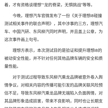
着，才有资格谈理想”“龙的脊梁，无惧挑战”等等。
今晚，理想汽车官微发布了一份《关于理想i8碰撞
测试相关事件的联合声明》，其中涉事的三方，理想汽
车、中国汽研、东风柳汽同时声明，并且盖上公章，为
这次事件画上句号。
理想方表示，本次测试目的是验证和提升理想i8的
被动安全性能，并不针对任何其他品牌车辆的安全和质
量性能。
对于测试过程导致东风柳汽乘龙品牌被意外卷入舆
情争议，对相关内容的传播可能引发的品牌关联风险预
估不足，导致东风柳汽乘龙品牌无端陷入负面舆情，对
其品牌形象造成损害，带来不良影响，同时也让长期支