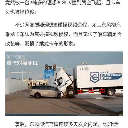
竟然被一台2吨多的理想i8 SUV撞到腾空飞起，且卡车
头也被撞位移。
不少网友质疑理想i8碰撞视频造假，尤其东风柳汽
乘龙卡车认为其碰撞视频侵权，而且无法了解车辆是否
改装等，贬损了乘龙卡车的形象。
事后，东风柳汽官微连续多天发文内涵，比如“活