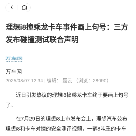
理想i8撞乘龙卡车事件画上句号：三方
发布碰撞测试联合声明
万车网
2025/08/07 12:34 | 编辑： 聂云 （浏览：28090）
近日引发热议的理想i8撞乘龙卡车终于要画上句号
了。
在7月29日的理想i8上市发布会上，理想汽车公布
理想i8和卡车对撞的安全测评视频，一辆8吨重的卡车