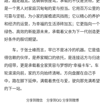
路，越走越宽。这辆钢铁座驾，承载的不仅是货物，更
是一个男人对家庭沉甸甸的爱与担当。它用百万公里的
可靠与坚韧，为小家的屋檐遮风挡雨；它以精心的养护
和经济的运营，为幸福的生活添砖加瓦；它更指向一个
绿色、高效的新能源未来，承载着父亲为下一代创造更
好条件的殷切期望。
车，于张士峰而言，早已不是冰冷的机器。它是值
得信赖的伙伴，是养家糊口的依托，是连接远方与归途
的纽带，更是承载着全家笑容与梦想的“幸福卡车”。车
轮滚滚向前，家的方向始终清晰。方向盘握在自己手
中，路在脚下延伸，满载着责任与爱，驶向那充满希望
的下一站。
分享到微信
分享到QQ
分享到微博