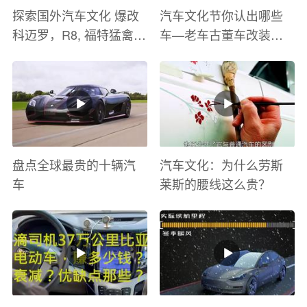
探索国外汽车文化 爆改
汽车文化节你认出哪些
科迈罗，R8, 福特猛禽
车—老车古董车改装车
太爽了 感觉自己在速度
巡游
与激情电影里 ！
盘点全球最贵的十辆汽
汽车文化：为什么劳斯
车
莱斯的腰线这么贵？