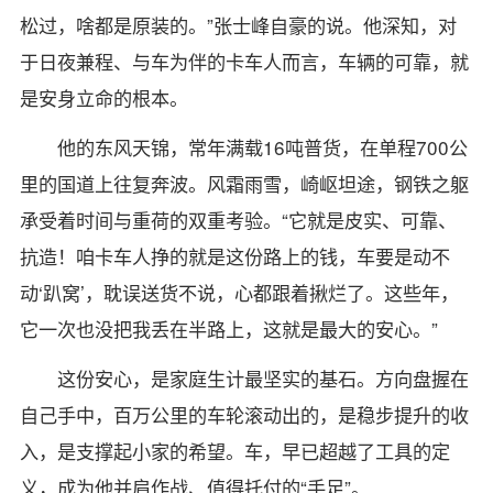
松过，啥都是原装的。”张士峰自豪的说。他深知，对
于日夜兼程、与车为伴的卡车人而言，车辆的可靠，就
是安身立命的根本。
他的东风天锦，常年满载16吨普货，在单程700公
里的国道上往复奔波。风霜雨雪，崎岖坦途，钢铁之躯
承受着时间与重荷的双重考验。“它就是皮实、可靠、
抗造！咱卡车人挣的就是这份路上的钱，车要是动不
动‘趴窝’，耽误送货不说，心都跟着揪烂了。这些年，
它一次也没把我丢在半路上，这就是最大的安心。”
这份安心，是家庭生计最坚实的基石。方向盘握在
自己手中，百万公里的车轮滚动出的，是稳步提升的收
入，是支撑起小家的希望。车，早已超越了工具的定
义，成为他并肩作战、值得托付的“手足”。