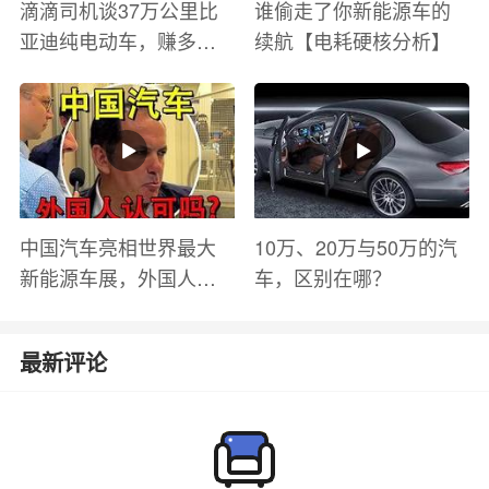
滴滴司机谈37万公里比
谁偷走了你新能源车的
亚迪纯电动车，赚多少
续航【电耗硬核分析】
钱？电池衰减？优缺点
有哪些？
中国汽车亮相世界最大
10万、20万与50万的汽
新能源车展，外国人怎
车，区别在哪？
么看？魏牌WEY Coffee
01
最新评论