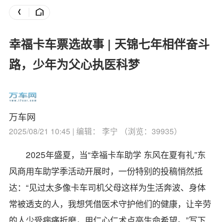
幸福卡车票选故事 | 天锦七年相伴奋斗
路，少年为父心执医科梦
万车网
2025/08/21 10:45 | 编辑： 李宁 （浏览：39935）
2025年盛夏，当“幸福卡车助学 东风在夏有礼”东
风商用车助学季活动开展时，一份特别的投稿悄然抵
达：“见过太多像卡车司机父母这样为生活奔波、身体
常被透支的人，我想凭借医术守护他们的健康，让辛劳
的人少受病痛折磨，用仁心仁术点亮生命希望。”写下