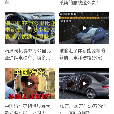
车
莱斯的腰线这么贵？
滴滴司机谈37万公里比
谁偷走了你新能源车的
亚迪纯电动车，赚多少
续航【电耗硬核分析】
钱？电池衰减？优缺点
有哪些？
中国汽车亮相世界最大
10万、20万与50万的汽
新能源车展，外国人怎
车，区别在哪？