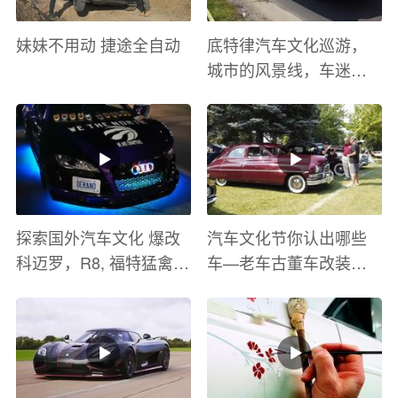
妹妹不用动 捷途全自动
底特律汽车文化巡游，
城市的风景线，车迷的
盛宴
探索国外汽车文化 爆改
汽车文化节你认出哪些
科迈罗，R8, 福特猛禽
车—老车古董车改装车
太爽了 感觉自己在速度
巡游
与激情电影里 ！