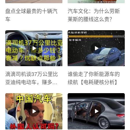
盘点全球最贵的十辆汽
汽车文化：为什么劳斯
车
莱斯的腰线这么贵？
滴滴司机谈37万公里比
谁偷走了你新能源车的
亚迪纯电动车，赚多少
续航【电耗硬核分析】
钱？电池衰减？优缺点
有哪些？