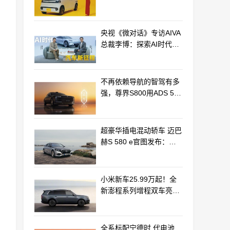
最远能跑320km
央视《微对话》专访AIVA
总裁李博：探索AI时代汽
车产业新路径
不再依赖导航的智驾有多
强，尊界S800用ADS 5实
车测验给出答案
超豪华插电混动轿车 迈巴
赫S 580 e官图发布：老
钱风浓郁
小米新车25.99万起！全
新澎程系列增程双车亮相
动力电池等核心供应商曝
光
全系标配宁德时 代电池