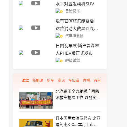
水平对置发动机SUV
备胎说车
没有它BRZ怎能复活！
这位混动大救星到底是
汽车洋葱圈
谁呢？
日内瓦车展 斯巴鲁森林
人PHEV版正式发布
超级试驾
试驾
新能源
新车
资讯
车知道
直播
百科
北汽福田全力驰援广西防
汛救灾抢险工作 以务实行
动守护群众平安
日本国民女演员代言 比亚
迪纯电K-Car本月上市：