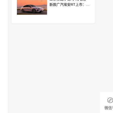
新款广汽埃安RT上市：
9.98万起
微信