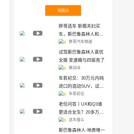
询底价
胖哥选车 新婚夫妇买
车，斯巴鲁森林人和
胖哥汽车频道
RAV4荣放选哪个？
试驾斯巴鲁森林人喜忧
全报 变速箱与四驱亮了
敢动派
车若初见：30万元内纯
进口的混动SUV，试驾
车若初见
第五代斯巴鲁森林人
老任问答丨UX和Q3谁
更适合女生？20多万抄
这车值么
底凯迪拉克XTS值么？
斯巴鲁森林人-地表唯一