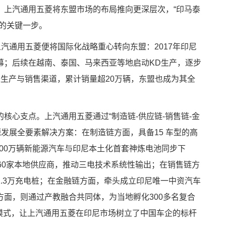
，上汽通用五菱将东盟市场的布局推向更深层次，“印马泰
的关键一步。
上汽通用五菱便将国际化战略重心转向东盟：2017年印尼
幕；后续在越南、泰国、马来西亚等地启动KD生产，逐步
生产与销售渠道，累计销量超20万辆，东盟也成为其全
核心支点。上汽通用五菱通过“制造链-供应链-销售链-金
源发展全要素解决方案：在制造链方面，具备15 车型的高
300万辆新能源汽车与印尼本土化首套神炼电池同步下
60家本地供应商，推动三电技术系统性输出；在销售链方
.3万充电桩；在金融链方面，牵头成立印尼唯一中资汽车
面，则通过产教融合共同体，为当地孵化300多名复合
的模式，让上汽通用五菱在印尼市场树立了中国车企的标杆