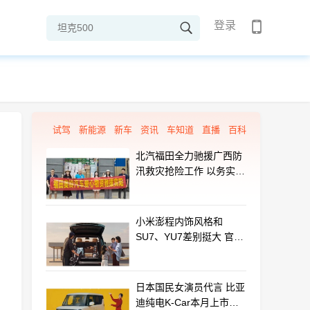
登录
试驾
新能源
新车
资讯
车知道
直播
百科
北汽福田全力驰援广西防
汛救灾抢险工作 以务实行
动守护群众平安
小米澎程内饰风格和
SU7、YU7差别挺大 官方
揭秘设计初衷
日本国民女演员代言 比亚
迪纯电K-Car本月上市：