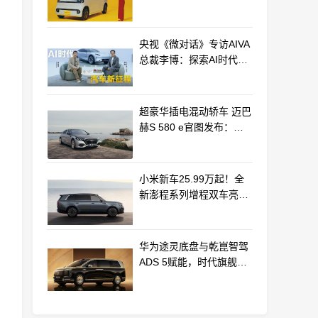
最远能跑320km
央视《微对话》专访AIVA
总裁李博：探索AI时代汽
车产业新路径
超豪华插电混动轿车 迈巴
赫S 580 e官图发布：老
钱风浓郁
小米新车25.99万起！全
新澎程系列增程双车亮相
动力电池等核心供应商曝
光
华为途灵底盘与乾崑智驾
ADS 5赋能，时代旗舰
MPV尊界V800、680上市