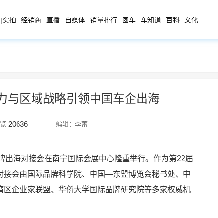
|实拍
经销商
直播
自媒体
销量排行
团车
车知道
百科
文化
力与区域战略引领中国车企出海
20636
览
编辑：李蕾
东盟品牌出海对接会在南宁国际会展中心隆重举行。作为第22届
对接会由国际品牌科学院、中国—东盟博览会秘书处、中
湾区企业家联盟、华侨大学国际品牌研究院等多家权威机