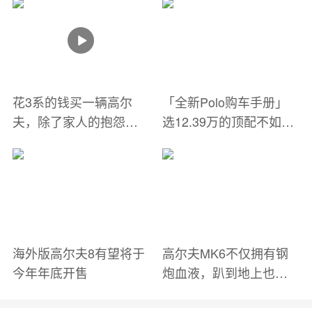
花3系的钱买一辆高尔
「全新Polo购车手册」
夫，除了家人的抱怨我
选12.39万的顶配不如买
能收获什么？
高尔夫！
海外版高尔夫8有望将于
高尔夫MK6不仅拥有钢
今年年底开售
炮血液，趴到地上也有
优美姿态！