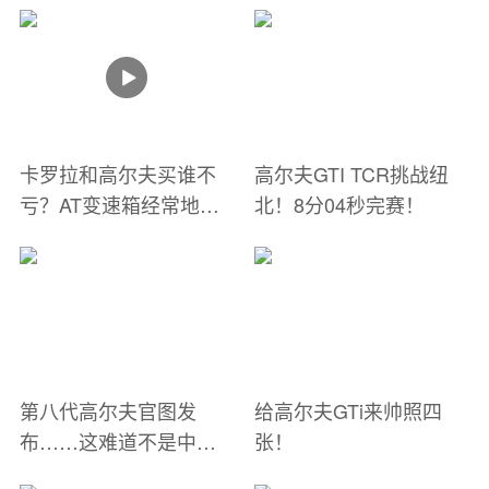
卡罗拉和高尔夫买谁不
高尔夫GTI TCR挑战纽
亏？AT变速箱经常地板
北！8分04秒完赛！
油会坏吗？
第八代高尔夫官图发
给高尔夫GTi来帅照四
布……这难道不是中期
张！
改款？