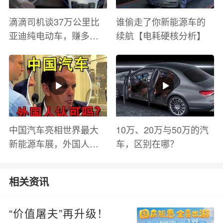
滴滴司机谈37万公里比
谁偷走了你新能源车的
亚迪纯电动车，赚多少
续航【电耗硬核分析】
钱？电池衰减？优缺点
有哪些？
中国汽车亮相世界最大
10万、20万与50万的汽
新能源车展，外国人怎
车，区别在哪？
么看？魏牌WEY Coffee
01
相关资讯
“价值屠夫”再升级！