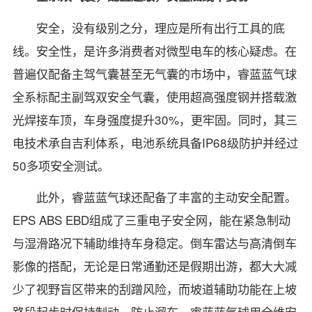
安全，没有级别之分，理应是所有出行工具的底
线。安全性，是许多消费者对微型电车的核心疑虑。在
普遍仅配备主驾气囊甚至无气囊的市场中，睿蓝蓝气球
全系标配主副驾双安全气囊，使用超高强度钢并搭载激
光焊接车顶，车身强度提升30%，更牢固。同时，其三
电技术承自吉利体系，电池系统具备IP68级防护并经过
50多项安全测试。
此外，睿蓝蓝气球还配备了丰富的主动安全配置。
EPS ABS EBD组成了三重电子安全网，能在紧急制动
与湿滑路况下辅助维持车身稳定。倒车雷达与高清倒车
影像的搭配，无论是日常通勤还是假期出游，都大大减
少了视野盲区带来的刮蹭风险，而坡道辅助功能在上坡
路段起步时保持制动，防止溜车。睿蓝蓝气球用全维安