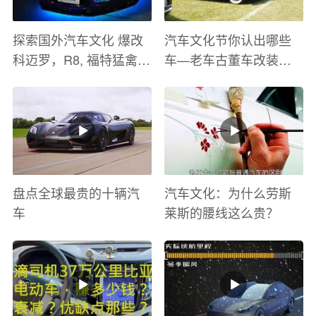
探索国外汽车文化 爆改
汽车文化节你认出哪些
科迈罗，R8, 福特猛禽
车—老车古董车改装车
太爽了 感觉自己在速度
巡游
与激情电影里 ！
盘点全球最贵的十辆汽
汽车文化：为什么劳斯
车
莱斯的腰线这么贵？