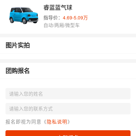
睿蓝蓝气球
指导价：
4.69-5.09万
自动/两厢/微型车
图片实拍
团购报名
报名即视为同意《
隐私说明
》