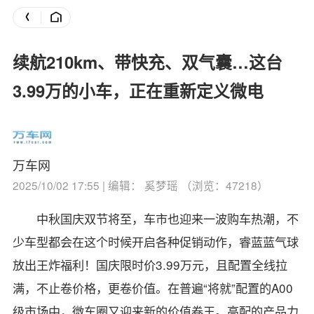
续航210km、带快充、双气囊…这台
3.99万的小车，正在重新定义微电
万车网
2025/10/02 17:55 | 编辑： 奚梦瑶 （浏览：47218）
中秋国庆双节将至，车市也迎来一波购车热潮，不
少车型都会在这个时候开启各种促销动作，睿蓝蓝气球
放出王炸福利！国庆限时价3.99万元，且配置全线拉
满，不止卷价格，更卷价值。在普遍“将就”配置的A00
级市场中，微车圈又迎来新的价值卷王。高配的产品力