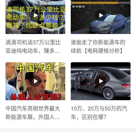
滴滴司机谈37万公里比
谁偷走了你新能源车的
亚迪纯电动车，赚多少
续航【电耗硬核分析】
钱？电池衰减？优缺点
有哪些？
中国汽车亮相世界最大
10万、20万与50万的汽
新能源车展，外国人怎
车，区别在哪？
么看？魏牌WEY Coffee
01