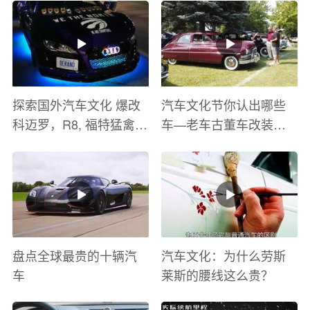
探索国外汽车文化 爆改
汽车文化节你认出哪些
科迈罗，R8, 福特猛禽
车—老车古董车改装车
太爽了 感觉自己在速度
巡游
与激情电影里 ！
盘点全球最贵的十辆汽
汽车文化：为什么劳斯
车
莱斯的腰线这么贵？