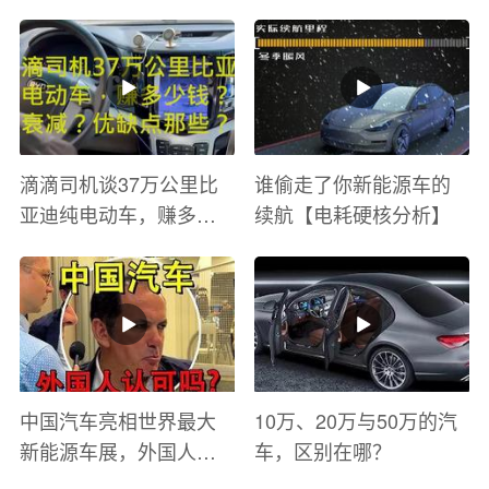
滴滴司机谈37万公里比
谁偷走了你新能源车的
亚迪纯电动车，赚多少
续航【电耗硬核分析】
钱？电池衰减？优缺点
有哪些？
中国汽车亮相世界最大
10万、20万与50万的汽
新能源车展，外国人怎
车，区别在哪？
么看？魏牌WEY Coffee