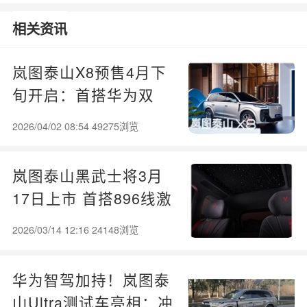
01
相关资讯
岚图泰山X8预售4月下
旬开启：首搭华为双
15.6英寸双联屏，插混
2026/04/02 08:54 49275浏览
续航最高310km
岚图泰山黑武士将3月
17日上市 首搭896线激
光雷达
2026/03/14 12:16 24148浏览
华为智驾加持！岚图泰
山Ultra测试车亮相：冲