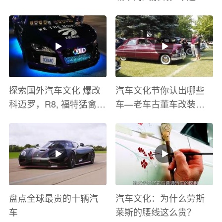
盛宴
探索国外汽车文化 爆改
汽车文化节你认出哪些
科迈罗，R8, 福特猛禽
车—老车古董车改装车
太爽了 感觉自己在速度
巡游
与激情电影里 ！
盘点全球最贵的十辆汽
汽车文化：为什么劳斯
车
莱斯的腰线这么贵？