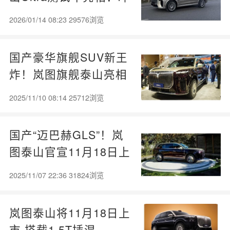
击L3级自动驾驶SUV
2026/01/14 08:23 29576浏览
国产豪华旗舰SUV新王
炸！岚图旗舰泰山亮相
郑州国际车展
2025/11/10 08:14 25712浏览
国产“迈巴赫GLS”！岚
图泰山官宣11月18日上
市：800V超混+鸿蒙座
2025/11/07 22:36 31824浏览
舱
岚图泰山将11月18日上
市 搭载1.5T插混