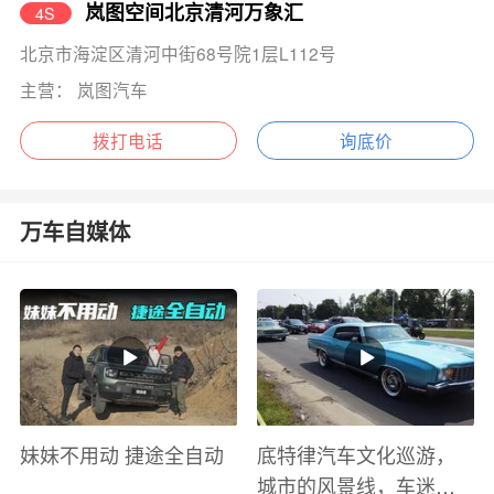
岚图空间北京清河万象汇
4S
北京市海淀区清河中街68号院1层L112号
主营： 岚图汽车
拨打电话
询底价
万车自媒体
妹妹不用动 捷途全自动
底特律汽车文化巡游，
城市的风景线，车迷的