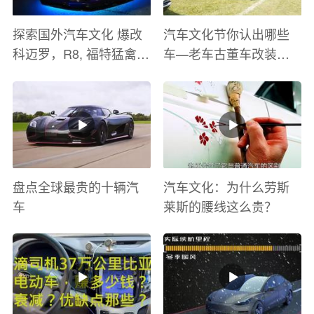
探索国外汽车文化 爆改
汽车文化节你认出哪些
科迈罗，R8, 福特猛禽
车—老车古董车改装车
太爽了 感觉自己在速度
巡游
与激情电影里 ！
盘点全球最贵的十辆汽
汽车文化：为什么劳斯
车
莱斯的腰线这么贵？