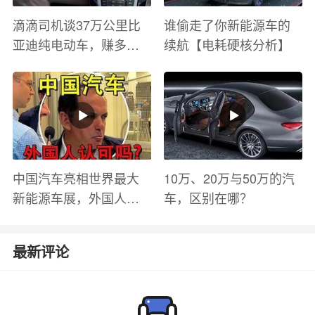
滴滴司机谈37万公里比
谁偷走了你新能源车的
亚迪纯电动车，赚多少
续航【电耗硬核分析】
钱？电池衰减？优缺点
有哪些？
中国汽车亮相世界最大
10万、20万与50万的汽
新能源车展，外国人怎
车，区别在哪？
么看？魏牌WEY Coffee
01
最新评论